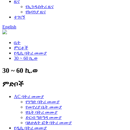
ዜና
የኢንዱስትሪ ዜና
የኩባንያ ዜና
ተገናኝ
English
ቤት
ምርቶች
የዲሲ ባትሪ መሙያ
30 ~ 60 ኪ.ወ
30 ~ 60 ኪ.ወ
ምድቦች
AC ባትሪ መሙያ
የንግድ ባትሪ መሙያ
የመኖሪያ ቤት መሙያ
የቤት ባትሪ መሙያ
ድርብ ግድግዳ መሙያ
ባለሁለት ፎቅ ባትሪ መሙያ
የዲሲ ባትሪ መሙያ