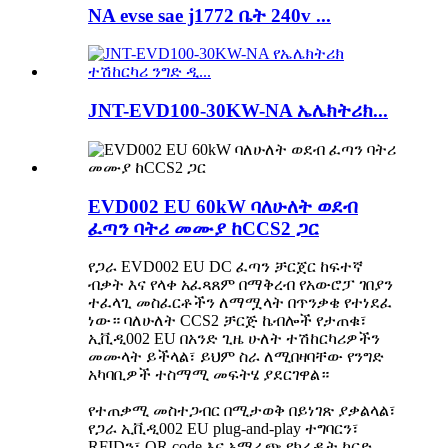
NA evse sae j1772 ቤት 240v ...
JNT-EVD100-30KW-NA ኤሌክትሪክ...
EVD002 EU 60kW ባለሁለት ወደብ
ፈጣን ባትሪ መሙያ ከCCS2 ጋር
የጋራ EVD002 EU DC ፈጣን ቻርጀር ከፍተኛ
ብቃት እና የላቀ አፈጻጸም በማቅረብ የአውሮፓ ገበያን
ተፈላጊ መስፈርቶችን ለማሟላት በጥንቃቄ የተነደፈ
ነው። ባለሁለት CCS2 ቻርጅ ኬብሎች የታጠቁ፣
ኢቪዲ002 EU በአንድ ጊዜ ሁለት ተሽከርካሪዎችን
መሙላት ይችላል፣ ይህም ስራ ለሚበዛባቸው የንግድ
አካባቢዎች ተስማሚ መፍትሄ ያደርገዋል።
የተጠቃሚ መስተጋብር በሚታወቅ በይነገጽ ያቃልላል፣
የጋራ ኢቪዲ002 EU plug-and-play ተግባርን፣
RFIDን፣ QR code እና አማራጭ የክሬዲት ካርድ