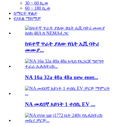
30 ~ 60 ኪ.ወ
60 ~ 180 ኪ.ወ
ስማርት ዋልታ
የኃይል ማከማቻ
ከፍተኛ ጥራት ያለው የቤት ኢቪ ባትሪ
መሙያ...
NA 16a 32a 40a 48a new ener...
NA መደበኛ አይነት 1 ተሰኪ EV ...