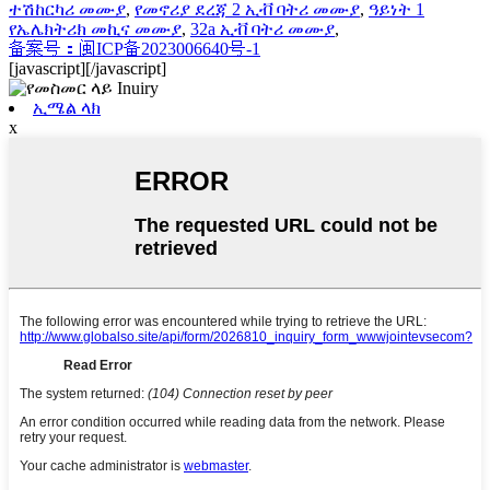
ተሽከርካሪ መሙያ
,
የመኖሪያ ደረጃ 2 ኢቭ ባትሪ መሙያ
,
ዓይነት 1
የኤሌክትሪክ መኪና መሙያ
,
32a ኢቭ ባትሪ መሙያ
,
备案号：闽ICP备2023006640号-1
[javascript]
[/javascript]
ኢሜል ላክ
x