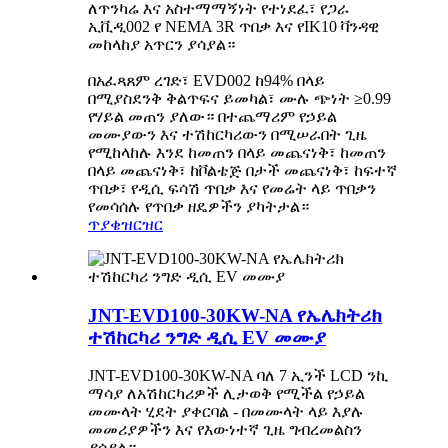
ለጥንካሬ እና አስተማማኝነት የተነደፈ፣ የጋራ
ኢቪዲ002 የ NEMA 3R ጥበቃ እና የIK10 ቫንዳዊ
መከላከያ አጥርን ያሳያል።
በአፈጻጸም ረገድ፣ EVD002 ከ94% በላይ
በሚያስደንቅ ቅልጥፍና ይመካል፣ ሙሉ ጭነት ≥0.99
የሃይል መጠን ያለው። በተጨማሪም የኃይል
መሙያውን እና ተሽከርካሪውን በሚሠራበት ጊዜ
የሚከላከሉ እንደ ከመጠን በላይ መጨናነቅ፣ ከመጠን
በላይ መጨናነቅ፣ ከቮልቴጅ በታች መጨናነቅ፣ ከፍተኛ
ጥበቃ፣ የዲሲ ፍሳሽ ጥበቃ እና የመሬት ላይ ጥበቃን
የመሳሰሉ የጥበቃ ዘዴዎችን ያካትታል።
ጥያቄ
ዝርዝር
JNT-EVD100-30KW-NA የኤሌክትሪክ
ተሽከርካሪ ንግድ ዲሲ EV መሙያ
JNT-EVD100-30KW-NA ባለ 7 ኢንች LCD ንኪ
ማሳያ ለአሽከርካሪዎች ሊታወቅ የሚችል የኃይል
መሙላት ሂደት ያቀርባል - በመሙላት ላይ እያሉ
መመሪያዎችን እና የእውነተኛ ጊዜ ግብረመልስን
ያሳያል።