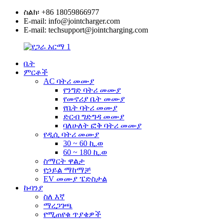
ስልክ፡ +86 18059866977
E-mail: info@jointcharger.com
E-mail: techsupport@jointcharging.com
ቤት
ምርቶች
AC ባትሪ መሙያ
የንግድ ባትሪ መሙያ
የመኖሪያ ቤት መሙያ
የቤት ባትሪ መሙያ
ድርብ ግድግዳ መሙያ
ባለሁለት ፎቅ ባትሪ መሙያ
የዲሲ ባትሪ መሙያ
30 ~ 60 ኪ.ወ
60 ~ 180 ኪ.ወ
ስማርት ዋልታ
የኃይል ማከማቻ
EV መሙያ ፔድስታል
ኩባንያ
ስለ እኛ
ማረጋገጫ
የሚጠየቁ ጥያቄዎች