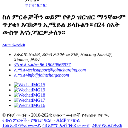
ጥያቄ
ዝርዝር
ስለ ምርቶቻችን ወይም የዋጋ ዝርዝር ማንኛውም
ጥያቄ፣ እባክዎን ኢሜይል ይላኩልን። በ24 ሰአት
ውስጥ እናነጋግርዎታለን።
አሁን ይጠይቁ
አድራሻ፡-
No.98, ደቡብ ዶንግፉ መንገድ, Haicang አውራጃ,
Xiamen, ቻይና
ሞባይል ስልክ፡
+86 18059866977
ኢሜል፡-
techsupport@jointcharging.com
ኢሜል፡-
info@jointcharger.com
© የቅጂ መብት - 2010-2024: ሁሉም መብቶች የተጠበቁ ናቸው.
ትኩስ ምርቶች
-
የጣቢያ ካርታ
-
AMP ሞባይል
16a ኢቭ ባትሪ መሙያ
,
48 አምፕ ኢቭ ባትሪ መሙያ
,
240v የኤሌክትሪክ