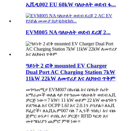
ኢቪዲ002 EU 60kW ባለሁለት ወደብ ፋ...
EVM005 NA ባለሁለት ወደብ ደረጃ 2...
ዓይነት 2 ፎቅ mounted EV Charger
Dual Port AC Charging Station 7kW
11kW 22kW ለመኖሪያ እና ለህዝብ ጥቅም
መገጣጠሚያ EVM007 በኬብል እና በሶኬት ስሪት
አማራጮች ወለል ላይ የተገጠመ ባለሁለት ወደብ ኢቪ
ቻርጅ ነው። 7 kW፣ 11 kW ወይም 22 kW ውፅዓትን
ይደግፋል እና OCPP 1.6J እና 2.0.1ን ያሳያል። ለኢቪ
ሾፌሮች፣ ለኢቪኤም007 ባለ 7 ኢንች ንክኪ፣ እና ብዙ
ጅምር ሁነታ፣ ተሰኪ እና ቻርጅ፣ RFID ካርድ እና
መተግበሪያን ጨምሮ ምቹ ነው።