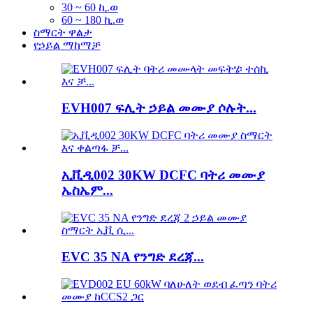
30 ~ 60 ኪ.ወ
60 ~ 180 ኪ.ወ
ስማርት ዋልታ
የኃይል ማከማቻ
EVH007 ፍሊት ኃይል መሙያ ሶሉት...
ኢቪዲ002 30KW DCFC ባትሪ መሙያ
ኤስኤም...
EVC 35 NA የንግድ ደረጃ...