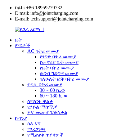
ስልክ፡ +86 18959279732
E-mail: info@jointcharging.com
E-mail: techsupport@jointcharging.com
ቤት
ምርቶች
AC ባትሪ መሙያ
የንግድ ባትሪ መሙያ
የመኖሪያ ቤት መሙያ
የቤት ባትሪ መሙያ
ድርብ ግድግዳ መሙያ
ባለሁለት ፎቅ ባትሪ መሙያ
የዲሲ ባትሪ መሙያ
30 ~ 60 ኪ.ወ
60 ~ 180 ኪ.ወ
ስማርት ዋልታ
የኃይል ማከማቻ
EV መሙያ ፔድስታል
ኩባንያ
ስለ እኛ
ማረጋገጫ
የሚጠየቁ ጥያቄዎች