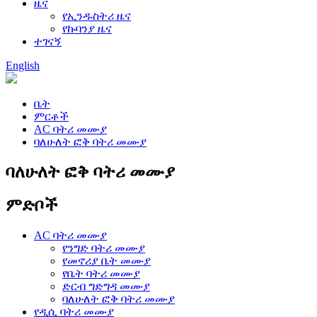
ዜና
የኢንዱስትሪ ዜና
የኩባንያ ዜና
ተገናኝ
English
ቤት
ምርቶች
AC ባትሪ መሙያ
ባለሁለት ፎቅ ባትሪ መሙያ
ባለሁለት ፎቅ ባትሪ መሙያ
ምድቦች
AC ባትሪ መሙያ
የንግድ ባትሪ መሙያ
የመኖሪያ ቤት መሙያ
የቤት ባትሪ መሙያ
ድርብ ግድግዳ መሙያ
ባለሁለት ፎቅ ባትሪ መሙያ
የዲሲ ባትሪ መሙያ