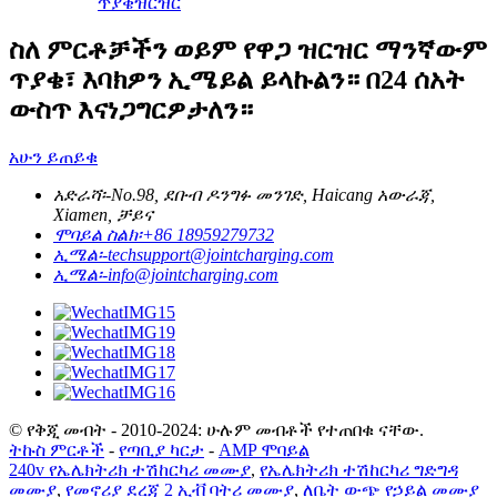
ጥያቄ
ዝርዝር
ስለ ምርቶቻችን ወይም የዋጋ ዝርዝር ማንኛውም
ጥያቄ፣ እባክዎን ኢሜይል ይላኩልን። በ24 ሰአት
ውስጥ እናነጋግርዎታለን።
አሁን ይጠይቁ
አድራሻ፡-
No.98, ደቡብ ዶንግፉ መንገድ, Haicang አውራጃ,
Xiamen, ቻይና
ሞባይል ስልክ፡
+86 18959279732
ኢሜል፡-
techsupport@jointcharging.com
ኢሜል፡-
info@jointcharging.com
© የቅጂ መብት - 2010-2024: ሁሉም መብቶች የተጠበቁ ናቸው.
ትኩስ ምርቶች
-
የጣቢያ ካርታ
-
AMP ሞባይል
240v የኤሌክትሪክ ተሽከርካሪ መሙያ
,
የኤሌክትሪክ ተሽከርካሪ ግድግዳ
መሙያ
,
የመኖሪያ ደረጃ 2 ኢቭ ባትሪ መሙያ
,
ለቤት ውጭ የኃይል መሙያ