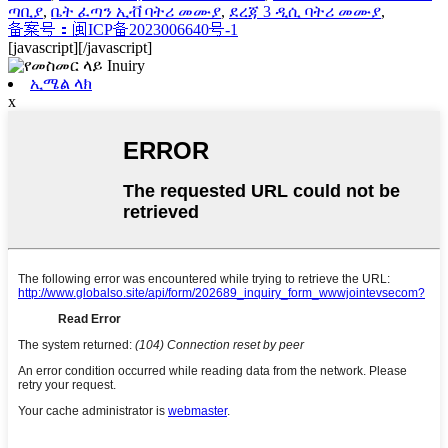
ጣቢያ
,
ቤት ፈጣን ኢቭ ባትሪ መሙያ
,
ደረጃ 3 ዲሲ ባትሪ መሙያ
,
备案号：闽ICP备2023006640号-1
[javascript]
[/javascript]
ኢሜል ላክ
x