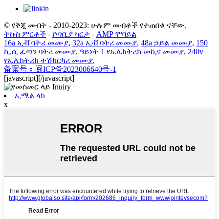
© የቅጂ መብት - 2010-2023: ሁሉም መብቶች የተጠበቁ ናቸው.
ትኩስ ምርቶች
-
የጣቢያ ካርታ
-
AMP ሞባይል
16a ኢቭ ባትሪ መሙያ
,
32a ኢቭ ባትሪ መሙያ
,
48a ኃይል መሙያ
,
150
ኪ.ሲ ፈጣን ባትሪ መሙያ
,
ዓይነት 1 የኤሌክትሪክ መኪና መሙያ
,
240v
የኤሌክትሪክ ተሽከርካሪ መሙያ
,
备案号：闽ICP备2023006640号-1
[javascript]
[/javascript]
ኢሜል ላክ
x