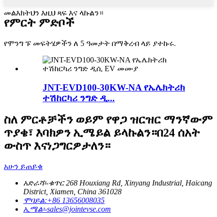
መልእክትህን እዚህ ጻፍ እና ላኩልን።
የምርት ምድቦች
የሞንግ ፑ መፍትሄዎችን ለ 5 ዓመታት በማቅረብ ላይ ያተኩሩ.
JNT-EVD100-30KW-NA የኤሌክትሪክ
ተሽከርካሪ ንግድ ዲ...
ስለ ምርቶቻችን ወይም የዋጋ ዝርዝር ማንኛውም
ጥያቄ፣ እባክዎን ኢሜይል ይላኩልን።በ24 ሰአት
ውስጥ እናነጋግርዎታለን።
አሁን ይጠይቁ
አድራሻ፡-
ቁጥር 268 Houxiang Rd, Xinyang Industrial, Haicang
District, Xiamen, China 361028
ሞባይል:
+86 13656008035
ኢሜል፡-
sales@jointevse.com