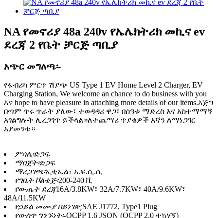
NA የመኖሪያ 48a 240v የኤሌክትሪክ መኪና ev
ደረጃ 2 የቤት ቻርጅ ጣቢያ
አጭር መግለጫ፡-
የፋብሪካ ምርጥ ሽያጭ US Type 1 EV Home Level 2 Charger, EV
Charging Station, We welcome an chance to do business with you
እና hope to have pleasure in attaching more details of our items.እጅግ
በጣም ጥሩ ጥራት ያለው፣ ተወዳዳሪ ዋጋ፣ በሰዓቱ ማድረስ እና አስተማማኝ
አገልግሎት ሊረጋገጥ ይችላል።ለተጨማሪ ጥያቄዎች እኛን ለማነጋገር
አያመንቱ።
ምሳሌ፡
ድጋፍ
ማበጀት፡
ድጋፍ
ማረጋገጫ፡
ኢቲኤል፣ ኤፍ.ሲ.ሲ
የግቤት ቮልቴጅ፡
200-240 ቪ
የውጤት ደረጃ
16A/3.8KW፣ 32A/7.7KW፣ 40A/9.6KW፣
48A/11.5KW
የኃይል መሙያ በይነገጽ;
SAE J1772, Type1 Plug
የውስጥ ግንኙነት፡-
OCPP 1.6 JSON (OCPP 2.0 ተኳሃኝ)