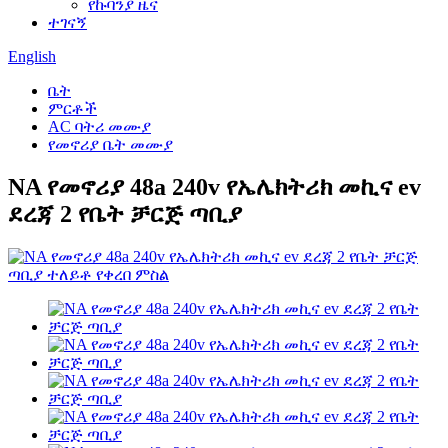
የኩባንያ ዜና
ተገናኝ
English
ቤት
ምርቶች
AC ባትሪ መሙያ
የመኖሪያ ቤት መሙያ
NA የመኖሪያ 48a 240v የኤሌክትሪክ መኪና ev
ደረጃ 2 የቤት ቻርጅ ጣቢያ