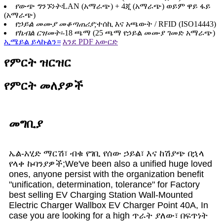
የውጭ ግንኙነት፡
LAN (አማራጭ) + 4ጂ (አማራጭ) ወይም ዋይ ፋይ
(አማራጭ)
የኃይል መሙያ መቆጣጠሪያ;
ተሰኪ እና አጫውት / RFID (ISO14443)
የኬብል ርዝመት፡-
18 ጫማ (25 ጫማ የኃይል መሙያ ገመድ አማራጭ)
ኢሜይል ይላኩልን።
እንደ PDF አውርድ
የምርት ዝርዝር
የምርት መለያዎች
መግቢያ
ኤል-አሂድ ማርሽ፣ ብቁ የገቢ የሰው ኃይል፣ እና ከሽያጭ በኋላ
የላቀ ኩባንያዎች;We've been also a unified huge loved
ones, anyone persist with the organization benefit
"unification, determination, tolerance" for Factory
best selling EV Charging Station Wall-Mounted
Electric Charger Wallbox EV Charger Point 40A, In
case you are looking for a high ጥራት ያለው፣ በፍጥነት