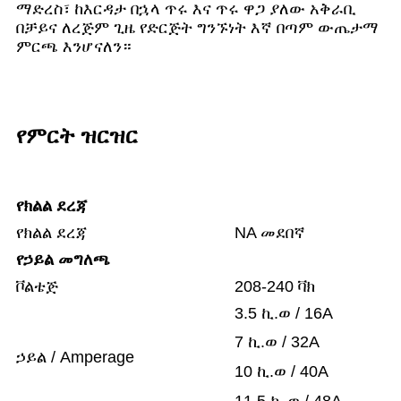
ማድረስ፣ ከእርዳታ በኋላ ጥሩ እና ጥሩ ዋጋ ያለው አቅራቢ
በቻይና ለረጅም ጊዜ የድርጅት ግንኙነት እኛ በጣም ውጤታማ
ምርጫ እንሆናለን።
የምርት ዝርዝር
የክልል ደረጃ
የክልል ደረጃ
NA መደበኛ
የኃይል መግለጫ
ቮልቴጅ
208-240 ቫክ
3.5 ኪ.ወ / 16A
7 ኪ.ወ / 32A
ኃይል / Amperage
10 ኪ.ወ / 40A