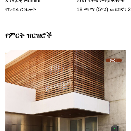
አንጻራዊ Humidit
እስከ 95% የማይቀዘቅዝ
የኬብል ርዝመት
18 ጫማ (5ሜ) መደበኛ፣ 
የምርት ዝርዝሮች