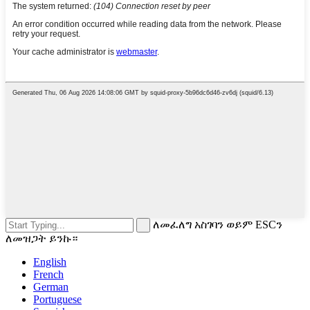
ለመፈለግ አስገባን ወይም ESCን
ለመዝጋት ይንኩ።
English
French
German
Portuguese