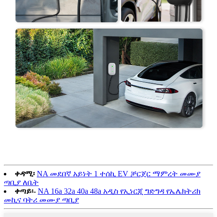
ቀዳሚ፡
NA መደበኛ አይነት 1 ተሰኪ EV ቻርጀር ማምረት መሙያ
ጣቢያ ለቤት
ቀጣይ፡-
NA 16a 32a 40a 48a አዲስ የኢነርጂ ግድግዳ የኤሌክትሪክ
መኪና ባትሪ መሙያ ጣቢያ