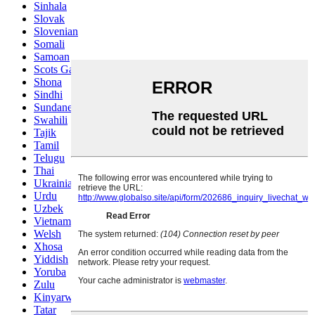
Sinhala
Slovak
Slovenian
Somali
Samoan
Scots Gaelic
Shona
Sindhi
Sundanese
Swahili
Tajik
Tamil
Telugu
Thai
Ukrainian
Urdu
Uzbek
Vietnamese
Welsh
Xhosa
Yiddish
Yoruba
Zulu
Kinyarwanda
Tatar