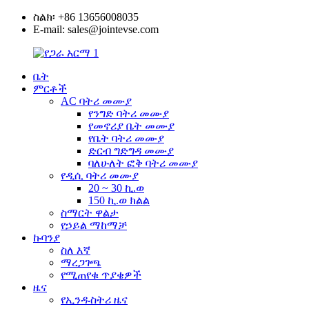
ስልክ፡ +86 13656008035
E-mail: sales@jointevse.com
ቤት
ምርቶች
AC ባትሪ መሙያ
የንግድ ባትሪ መሙያ
የመኖሪያ ቤት መሙያ
የቤት ባትሪ መሙያ
ድርብ ግድግዳ መሙያ
ባለሁለት ፎቅ ባትሪ መሙያ
የዲሲ ባትሪ መሙያ
20 ~ 30 ኪ.ወ
150 ኪ.ወ ክልል
ስማርት ዋልታ
የኃይል ማከማቻ
ኩባንያ
ስለ እኛ
ማረጋገጫ
የሚጠየቁ ጥያቄዎች
ዜና
የኢንዱስትሪ ዜና