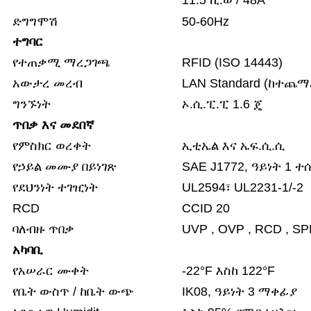
11.5 ኪ.ወ / 48A
ድግግሞሽ
50-60Hz
ተግባር
የተጠቃሚ ማረጋገጫ
RFID (ISO 14443)
አውታረ መረብ
LAN Standard (ከተጨማ
ግንኙነት
ኦ.ሲ.ፒ.ፒ 1.6 ጄ
ጥበቃ እና መደበኛ
የምስክር ወረቀት
ኢቲኤል እና ኤፍ.ሲ.ሲ
የኃይል መሙያ በይነገጽ
SAE J1772, ዓይነት 1 ተ
የደህንነት ተገዢነት
UL2594፣ UL2231-1/-2
RCD
CCID 20
ባለብዙ ጥበቃ
UVP , OVP , RCD , SPD 
አካባቢ
የአሠራር ሙቀት
-22°F እስከ 122°F
የቤት ውስጥ / ከቤት ውጭ
IK08, ዓይነት 3 ማቀፊያ