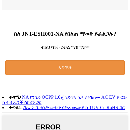
ስለ JNT-ESH001-NA የበለጠ ማወቅ ይፈልጋሉ?
ብልህ የቤት ኃይል ማከማቻ።
አግኙን
ቀዳሚ፡
NA የንግድ OCPP 1.6ጄ ግድግዳ ላይ የተገጠመ AC EV ቻርጅ
ከ 4.3 ኢንች ስክሪን ጋር
ቀጣይ፡-
7kw ኢቪ የቤት ውስጥ ባትሪ መሙያ ከ TUV Ce RoHS ጋር