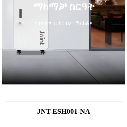
ማከማቻ ስርዓት
የዘላቂው ቤተሰብዎ ማእከል።
JNT-ESH001-NA