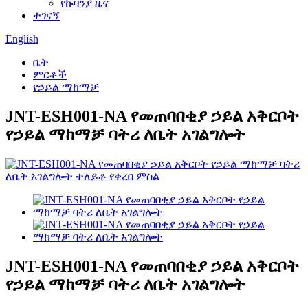
የኩባንያ ዜና
ተገናኝ
English
ቤት
ምርቶች
የኃይል ማከማቻ
JNT-ESH001-NA የመጠባበቂያ ኃይል አቅርቦት
የኃይል ማከማቻ ባትሪ ለቤት አገልግሎት
JNT-ESH001-NA የመጠባበቂያ ኃይል አቅርቦት
የኃይል ማከማቻ ባትሪ ለቤት አገልግሎት