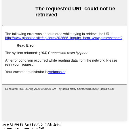
መልእክትህን እዚህ ጻፍ እና ላኩልን።