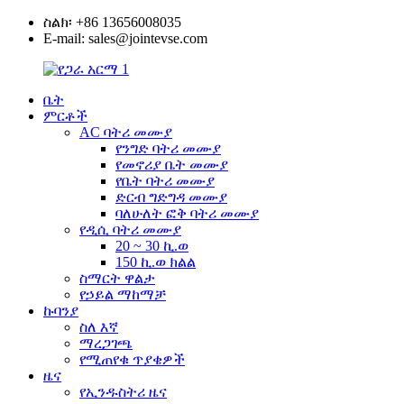
ስልክ፡ +86 13656008035
E-mail: sales@jointevse.com
ቤት
ምርቶች
AC ባትሪ መሙያ
የንግድ ባትሪ መሙያ
የመኖሪያ ቤት መሙያ
የቤት ባትሪ መሙያ
ድርብ ግድግዳ መሙያ
ባለሁለት ፎቅ ባትሪ መሙያ
የዲሲ ባትሪ መሙያ
20 ~ 30 ኪ.ወ
150 ኪ.ወ ክልል
ስማርት ዋልታ
የኃይል ማከማቻ
ኩባንያ
ስለ እኛ
ማረጋገጫ
የሚጠየቁ ጥያቄዎች
ዜና
የኢንዱስትሪ ዜና