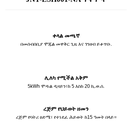
ቀላል መጫኛ
በመሰብሰቢያ ሞጁል መዋቅር ጊዜ እና ገንዘብ ይቆጥቡ.
ሊለካ የሚችል አቅም
5kWh ሞዱል ዲዛይን፣ከ 5 እስከ 20 ኪ.ወ.ሰ.
ረጅም የህይወት ዘመን
ረጅም የባትሪ ዕድሜ፣ የተነደፈ ሕይወት ከ15 ዓመት በላይ።