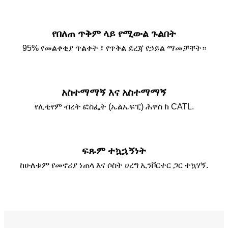
የበለጠ ጥቅም ላይ የሚውል ጉልበት
95% የመልቀቂያ ጥልቀት ፣ የጥቅል ደረጃ የኃይል ማመቻቸት።
አስተማማኝ እና አስተማማኝ
የሊቲየም ብረት ፎስፌት (ኤልኤፍፒ) ሕዋስ ከ CATL.
ፍጹም ተኳኋኝነት
ከሁለቱም የመኖሪያ ነጠላ እና ሶስት ሀረግ ኢንቮርተር ጋር ተኳሃኝ.