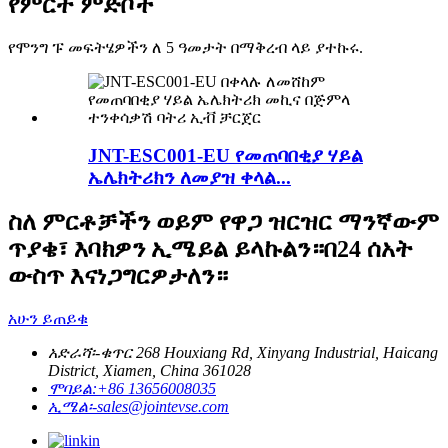
የምርት ምድቦች
የሞንግ ፑ መፍትሄዎችን ለ 5 ዓመታት በማቅረብ ላይ ያተኩሩ.
JNT-ESC001-EU የመጠባበቂያ ሃይል
ኤሌክትሪክን ለመያዝ ቀላል...
ስለ ምርቶቻችን ወይም የዋጋ ዝርዝር ማንኛውም
ጥያቄ፣ እባክዎን ኢሜይል ይላኩልን።በ24 ሰአት
ውስጥ እናነጋግርዎታለን።
አሁን ይጠይቁ
አድራሻ፡-
ቁጥር 268 Houxiang Rd, Xinyang Industrial, Haicang
District, Xiamen, China 361028
ሞባይል:
+86 13656008035
ኢሜል፡-
sales@jointevse.com