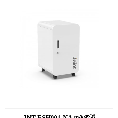
JNT-ESH001-NA ጥቅሞች