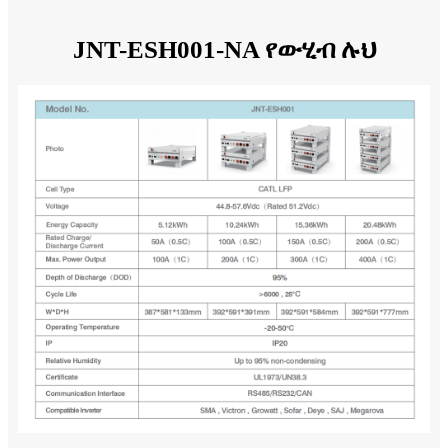
JNT-ESH001-NA የውሂብ ሉህ