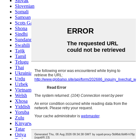
Slovak
Slovenian
Somali
Samoan
Scots Gaelic
Shona
Sindhi
Sundanese
Swahili
Tajik
Tamil
Telugu
Thai
Ukrainian
Urdu
Uzbek
Vietnamese
Welsh
Xhosa
Yiddish
Yoruba
Zulu
Kinyarwanda
Tatar
Oriya