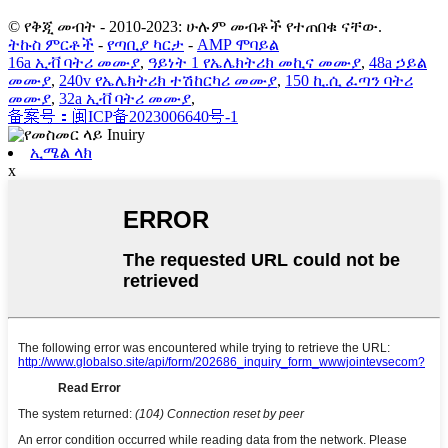
© የቅጂ መብት - 2010-2023: ሁሉም መብቶች የተጠበቁ ናቸው.
ትኩስ ምርቶች
-
የጣቢያ ካርታ
-
AMP ሞባይል
16a ኢቭ ባትሪ መሙያ
,
ዓይነት 1 የኤሌክትሪክ መኪና መሙያ
,
48a ኃይል
መሙያ
,
240v የኤሌክትሪክ ተሽከርካሪ መሙያ
,
150 ኪ.ሲ ፈጣን ባትሪ
መሙያ
,
32a ኢቭ ባትሪ መሙያ
,
备案号：闽ICP备2023006640号-1
ኢሜል ላክ
x