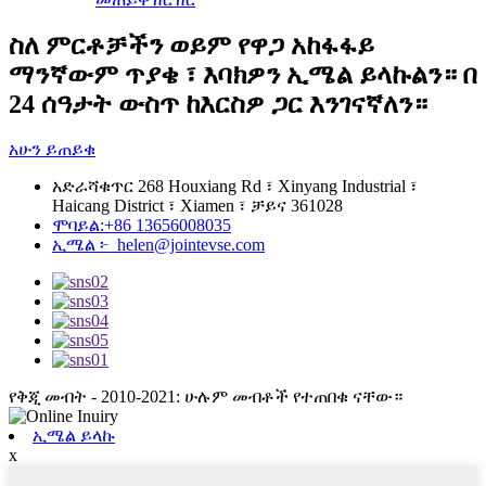
ስለ ምርቶቻችን ወይም የዋጋ አከፋፋይ
ማንኛውም ጥያቄ ፣ እባክዎን ኢሜል ይላኩልን። በ
24 ሰዓታት ውስጥ ከእርስዎ ጋር እንገናኛለን።
አሁን ይጠይቁ
አድራሻ
ቁጥር 268 Houxiang Rd ፣ Xinyang Industrial ፣
Haicang District ፣ Xiamen ፣ ቻይና 361028
ሞባይል:
+86 13656008035
ኢሜል ፦
helen@jointevse.com
የቅጂ መብት - 2010-2021: ሁሉም መብቶች የተጠበቁ ናቸው።
ኢሜል ይላኩ
x