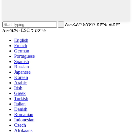
ለመፈለግ አስገባን ይምቱ ወይም
ለመዝጋት ESC ን ይምቱ
English
French
German
Portuguese
Spanish
Russian
Japanese
Korean
Arabic
Irish
Greek
Turkish
Italian
Danish
Romanian
Indonesian
Czech
Afrikaans