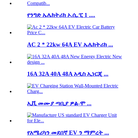
የንግድ ኤሌክትሪክ ኦ.ሲ.ፒ 1 ....
AC 2 * 22kw 64A EV ኤሌክትሪክ ...
16A 32A 40A 48A አዲስ ኢነርጂ ...
ኢቪ መሙያ ጣቢያ ዎል-ሞ ...
የአሜሪካን መደበኛ EV ን ማምረት ...