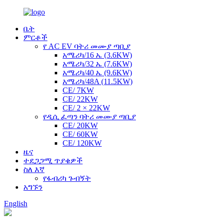
ቤት
ምርቶች
የ AC EV ባትሪ መሙያ ጣቢያ
አሜሪካ/16 ኤ (3.6KW)
አሜሪካ/32 ኤ (7.6KW)
አሜሪካ/40 ኤ (9.6KW)
አሜሪካ/48A (11.5KW)
CE/ 7KW
CE/ 22KW
CE/ 2 × 22KW
የዲሲ ፈጣን ባትሪ መሙያ ጣቢያ
CE/ 20KW
CE/ 60KW
CE/ 120KW
ዜና
ተደጋጋሚ ጥያቄዎች
ስለ እኛ
የፋብሪካ ጉብኝት
አግኙን
English