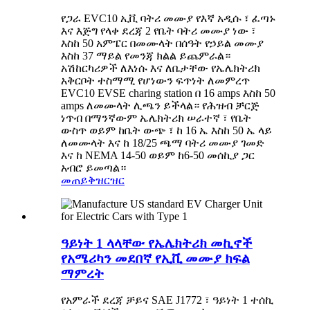
የጋራ EVC10 ኢቪ ባትሪ መሙያ የእኛ አዲሱ ፣ ፈጣኑ
እና እጅግ የላቀ ደረጃ 2 የቤት ባትሪ መሙያ ነው ፣
እስከ 50 አምፔር በመሙላት በሰዓት የኃይል መሙያ
እስከ 37 ማይል የመንጃ ክልል ይጨምራል።
አሽከርካሪዎች ለእነሱ እና ለቤታቸው የኤሌክትሪክ
አቅርቦት ተስማሚ የሆነውን ፍጥነት ለመምረጥ
EVC10 EVSE charing station በ 16 amps እስከ 50
amps ለመሙላት ሊጫን ይችላል። የሕዝብ ቻርጅ
ነጥብ በማንኛውም ኤሌክትሪክ ሠራተኛ ፣ የቤት
ውስጥ ወይም ከቤት ውጭ ፣ ከ 16 ኤ እስከ 50 ኤ ላይ
ለመሙላት እና ከ 18/25 ጫማ ባትሪ መሙያ ገመድ
እና ከ NEMA 14-50 ወይም ከ6-50 መሰኪያ ጋር
አብሮ ይመጣል።
መጠይቅ
ዝርዝር
ዓይነት 1 ላላቸው የኤሌክትሪክ መኪኖች
የአሜሪካን መደበኛ የኢቪ መሙያ ክፍል
ማምረት
የአምራች ደረጃ ቻይና SAE J1772 ፣ ዓይነት 1 ተሰኪ