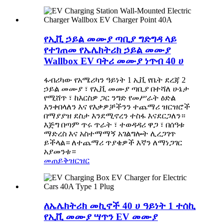
የኢቪ ኃይል መሙያ ጣቢያ ግድግዳ ላይ
የተገጠመ የኤሌክትሪክ ኃይል መሙያ
Wallbox EV ባትሪ መሙያ ነጥብ 40 ሀ
ፋብሪካው የአሜሪካን ዓይነት 1 ኢቪ የቤት ደረጃ 2
ኃይል መሙያ ፣ የኢቪ መሙያ ጣቢያ በተሻለ ሁኔታ
የሚሸጥ ፣ ከእርስዎ ጋር ንግድ የመሥራት ዕድል
እንቀበላለን እና የእቃዎቻችንን ተጨማሪ ዝርዝሮች
በማያያዝ ደስታ እንደሚኖረን ተስፋ እናደርጋለን።
እጅግ በጣም ጥሩ ጥራት ፣ ተወዳዳሪ ዋጋ ፣ በሰዓቱ
ማድረስ እና አስተማማኝ አገልግሎት ሊረጋገጥ
ይችላል። ለተጨማሪ ጥያቄዎች እኛን ለማነጋገር
አያመንቱ።
መጠይቅ
ዝርዝር
ለኤሌክትሪክ መኪኖች 40 ሀ ዓይነት 1 ተሰኪ
የኢቪ መሙያ ሣጥን EV መሙያ