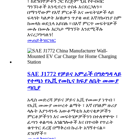
፣ ከደንበኞቻችን ጋር የረጅም ጊዜ የትብብር
ግንኙነቶች እንዲኖረን ተስፋ እናደርጋለን።
በማንኛውም የእኛ ምርቶች እና መፍትሄዎች ላይ
ፍላጎት ካለዎት እባክዎን ጥያቄ ወደ እኛ/የኩባንያ ስም
ከመላክ ወደኋላ አይበሉ። በእኛ ምርጥ መፍትሄዎች
ሙሉ በሙሉ እርካታ ማግኘት እንደሚችሉ
እናረጋግጣለን!
መጠይቅ
ዝርዝር
SAE J1772 የቻይና አምራች በግድግዳ ላይ
የተጫነ የኢቪ የመኪና ክፍያ ለቤት መሙያ
ጣቢያ
አዲስ መድረሻ ቻይና ቻይና ኢቪ የመሙያ ነጥብ ፣
የኢቪ መሙያ መሠረተ ልማት ፣ እኛ በዓለም ዙሪያ
ላሉት እያንዳንዱ አውቶማቲክ አድናቂዎቻችን
ምርቶቻችንን እና መፍትሄዎቻችንን በተለዋዋጭ ፣
ፈጣን ቀልጣፋ አገልግሎቶች እና በጥብቅ የጥራት
ቁጥጥር ደረጃ በማቅረብ ኩራት አግኝተናል።
ደንበኞች።
መጠይቅ
ዝርዝር