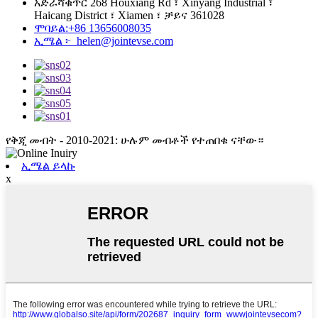
አድራሻ
ቁጥር 268 Houxiang Rd ፣ Xinyang Industrial ፣
Haicang District ፣ Xiamen ፣ ቻይና 361028
ሞባይል:
+86 13656008035
ኢሜል ፦
helen@jointevse.com
የቅጂ መብት - 2010-2021: ሁሉም መብቶች የተጠበቁ ናቸው።
ኢሜል ይላኩ
x