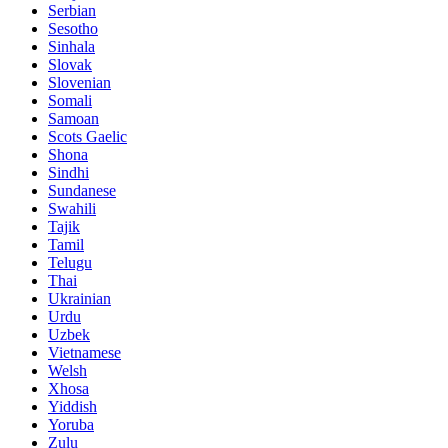
Serbian
Sesotho
Sinhala
Slovak
Slovenian
Somali
Samoan
Scots Gaelic
Shona
Sindhi
Sundanese
Swahili
Tajik
Tamil
Telugu
Thai
Ukrainian
Urdu
Uzbek
Vietnamese
Welsh
Xhosa
Yiddish
Yoruba
Zulu