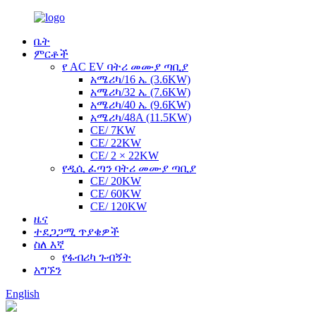
ቤት
ምርቶች
የ AC EV ባትሪ መሙያ ጣቢያ
አሜሪካ/16 ኤ (3.6KW)
አሜሪካ/32 ኤ (7.6KW)
አሜሪካ/40 ኤ (9.6KW)
አሜሪካ/48A (11.5KW)
CE/ 7KW
CE/ 22KW
CE/ 2 × 22KW
የዲሲ ፈጣን ባትሪ መሙያ ጣቢያ
CE/ 20KW
CE/ 60KW
CE/ 120KW
ዜና
ተደጋጋሚ ጥያቄዎች
ስለ እኛ
የፋብሪካ ጉብኝት
አግኙን
English