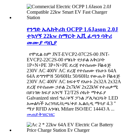
የንግድ ኤሌክትሪክ OCPP 1.6Jason 2.0J
ተኳሃኝ 22kw ስማርት ኢቪ ፈጣን ባትሪ
መሙያ ጣቢያ
የሞዴል ስም JNT-EVCP2-07C2S-00 JNT-
EVCP2-22C2S-00 የግቤት የኃይል አቅርቦት
1P+N+PE 3P+N+PE ደረጃ የተሰጠው ቮልቴጅ
230V AC 400V AC ደረጃ የተሰጠው የአሁኑ 64A
64A ድግግሞሽ 50/60Hz 50/60Hz የውጤት ቮልቴጅ
230V AC 400V AC ከፍተኛ የአሁኑ 2x32A 2x32A
ደረጃ የተሰጠው ኃይል 2x7kW 2x22kW የተጠቃሚ
በይነገጽ ክፍያ አገናኝ T2/T2S ሶኬት ማቀፊያ
Galvanized steel ግራ/ቀኝ ፓነል ፖሊካርቦኔት LED
አመልካች አረንጓዴ/ቢጫ/ቀይ ኤልሲዲ ማሳያ 4.3 ″
ማያ RFID አንባቢ Mifare ISO/IEC 14443 A ...
መጠይቅ
ዝርዝር