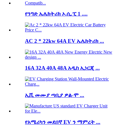
የንግድ ኤሌክትሪክ ኦ.ሲ.ፒ 1 ....
AC 2 * 22kw 64A EV ኤሌክትሪክ ...
16A 32A 40A 48A አዲስ ኢነርጂ ...
ኢቪ መሙያ ጣቢያ ዎል-ሞ ...
የአሜሪካን መደበኛ EV ን ማምረት ...