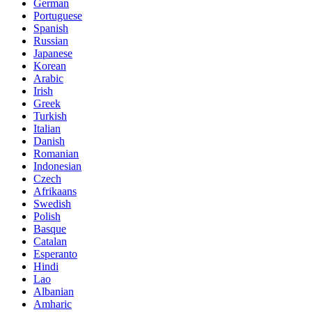
German
Portuguese
Spanish
Russian
Japanese
Korean
Arabic
Irish
Greek
Turkish
Italian
Danish
Romanian
Indonesian
Czech
Afrikaans
Swedish
Polish
Basque
Catalan
Esperanto
Hindi
Lao
Albanian
Amharic