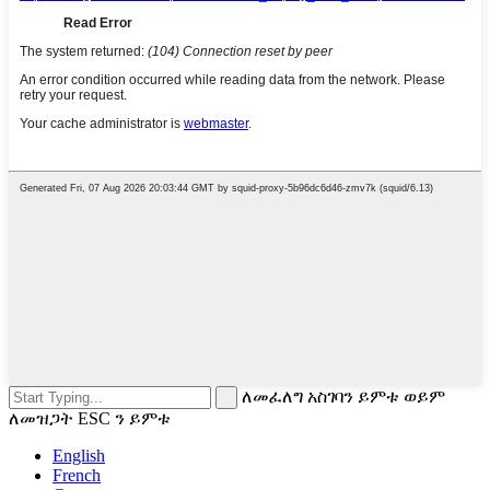
ለመፈለግ አስገባን ይምቱ ወይም
ለመዝጋት ESC ን ይምቱ
English
French