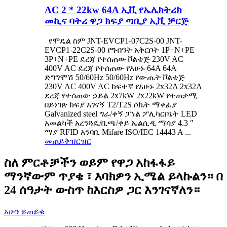
AC 2 * 22kw 64A ኢቪ የኤሌክትሪክ
መኪና ባትሪ ዋጋ ክፍያ ጣቢያ ኢቪ ቻርጅ
የሞዴል ስም JNT-EVCP1-07C2S-00 JNT-
EVCP1-22C2S-00 የግብዓት አቅርቦት 1P+N+PE
3P+N+PE ደረጃ የተሰጠው ቮልቴጅ 230V AC
400V AC ደረጃ የተሰጠው የአሁኑ 64A 64A
ድግግሞሽ 50/60Hz 50/60Hz የውጤት ቮልቴጅ
230V AC 400V AC ከፍተኛ የአሁኑ 2x32A 2x32A
ደረጃ የተሰጠው ኃይል 2x7kW 2x22kW የተጠቃሚ
በይነገጽ ክፍያ አገናኝ T2/T2S ሶኬት ማቀፊያ
Galvanized steel ግራ/ቀኝ ፓነል ፖሊካርቦኔት LED
አመልካች አረንጓዴ/ቢጫ/ቀይ ኤልሲዲ ማሳያ 4.3 ″
ማያ RFID አንባቢ Mifare ISO/IEC 14443 A ...
መጠይቅ
ዝርዝር
ስለ ምርቶቻችን ወይም የዋጋ አከፋፋይ
ማንኛውም ጥያቄ ፣ እባክዎን ኢሜል ይላኩልን። በ
24 ሰዓታት ውስጥ ከእርስዎ ጋር እንገናኛለን።
አሁን ይጠይቁ