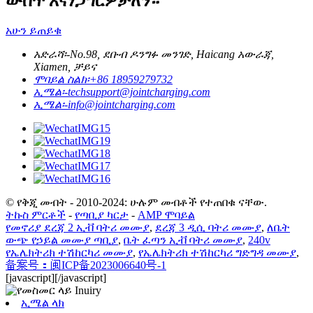
ውስጥ እናነጋግርዎታለን።
አሁን ይጠይቁ
አድራሻ፡-
No.98, ደቡብ ዶንግፉ መንገድ, Haicang አውራጃ,
Xiamen, ቻይና
ሞባይል ስልክ፡
+86 18959279732
ኢሜል፡-
techsupport@jointcharging.com
ኢሜል፡-
info@jointcharging.com
© የቅጂ መብት - 2010-2024: ሁሉም መብቶች የተጠበቁ ናቸው.
ትኩስ ምርቶች
-
የጣቢያ ካርታ
-
AMP ሞባይል
የመኖሪያ ደረጃ 2 ኢቭ ባትሪ መሙያ
,
ደረጃ 3 ዲሲ ባትሪ መሙያ
,
ለቤት
ውጭ የኃይል መሙያ ጣቢያ
,
ቤት ፈጣን ኢቭ ባትሪ መሙያ
,
240v
የኤሌክትሪክ ተሽከርካሪ መሙያ
,
የኤሌክትሪክ ተሽከርካሪ ግድግዳ መሙያ
,
备案号：闽ICP备2023006640号-1
[javascript]
[/javascript]
ኢሜል ላክ