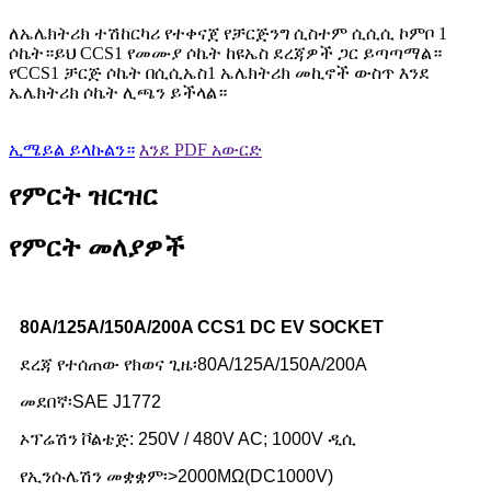
ለኤሌክትሪክ ተሽከርካሪ የተቀናጀ የቻርጅንግ ሲስተም ሲሲሲ ኮምቦ 1
ሶኬት።ይህ CCS1 የመሙያ ሶኬት ከዩኤስ ደረጃዎች ጋር ይጣጣማል።
የCCS1 ቻርጅ ሶኬት በሲሲኤስ1 ኤሌክትሪክ መኪኖች ውስጥ እንደ
ኤሌክትሪክ ሶኬት ሊጫን ይችላል።
ኢሜይል ይላኩልን።
እንደ PDF አውርድ
የምርት ዝርዝር
የምርት መለያዎች
80A/125A/150A/200A CCS1 DC EV SOCKET
ደረጃ የተሰጠው የክወና ጊዜ፡80A/125A/150A/200A
መደበኛ፡SAE J1772
ኦፕሬሽን ቮልቴጅ: 250V / 480V AC; 1000V ዲሲ
የኢንሱሌሽን መቋቋም፡>2000MΩ(DC1000V)