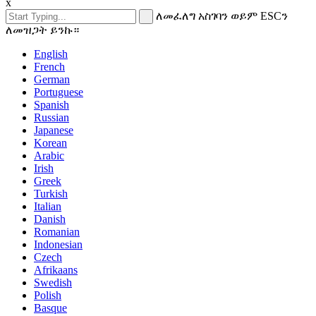
x
ለመፈለግ አስገባን ወይም ESCን
ለመዝጋት ይንኩ።
English
French
German
Portuguese
Spanish
Russian
Japanese
Korean
Arabic
Irish
Greek
Turkish
Italian
Danish
Romanian
Indonesian
Czech
Afrikaans
Swedish
Polish
Basque