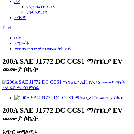
ዜና
የኢንዱስትሪ ዜና
የኩባንያ ዜና
ተገናኝ
English
ቤት
ምርቶች
መለዋወጫዎችን በመሙላት ላይ
200A SAE J1772 DC CCS1 ማስገቢያ EV
መሙያ ሶኬት
200A SAE J1772 DC CCS1 ማስገቢያ EV
መሙያ ሶኬት
አጭር መግለጫ፡-