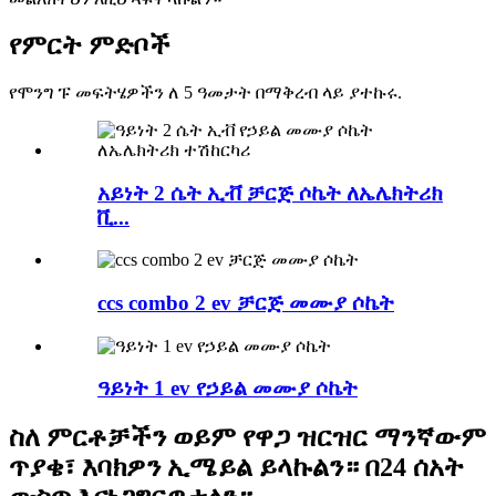
የምርት ምድቦች
የሞንግ ፑ መፍትሄዎችን ለ 5 ዓመታት በማቅረብ ላይ ያተኩሩ.
አይነት 2 ሴት ኢቭ ቻርጅ ሶኬት ለኤሌክትሪክ
ቪ...
ccs combo 2 ev ቻርጅ መሙያ ሶኬት
ዓይነት 1 ev የኃይል መሙያ ሶኬት
ስለ ምርቶቻችን ወይም የዋጋ ዝርዝር ማንኛውም
ጥያቄ፣ እባክዎን ኢሜይል ይላኩልን። በ24 ሰአት