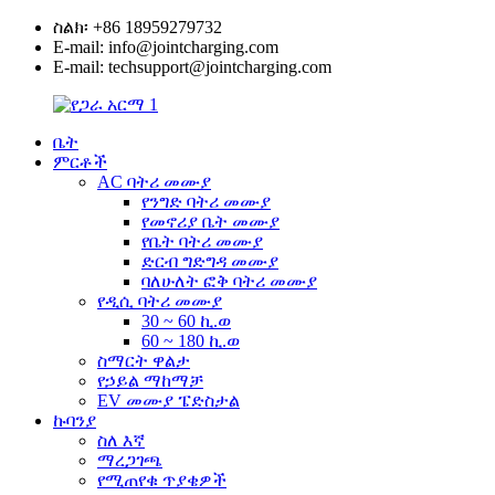
ስልክ፡ +86 18959279732
E-mail: info@jointcharging.com
E-mail: techsupport@jointcharging.com
ቤት
ምርቶች
AC ባትሪ መሙያ
የንግድ ባትሪ መሙያ
የመኖሪያ ቤት መሙያ
የቤት ባትሪ መሙያ
ድርብ ግድግዳ መሙያ
ባለሁለት ፎቅ ባትሪ መሙያ
የዲሲ ባትሪ መሙያ
30 ~ 60 ኪ.ወ
60 ~ 180 ኪ.ወ
ስማርት ዋልታ
የኃይል ማከማቻ
EV መሙያ ፔድስታል
ኩባንያ
ስለ እኛ
ማረጋገጫ
የሚጠየቁ ጥያቄዎች