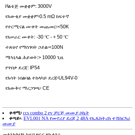
ቮልቴጅ መቋቋም: 3000V
የእውቂያ መቋቋም፡0.5 mΩ ከፍተኛ
የተርሚናል ሙቀት መጨመር፡<50K
የአሠራር ሙቀት: -30 ℃ - + 50 ℃
ተጽዕኖ የማስገባት ኃይል፡<100N
ሜካኒካል ሕይወት:> 10000 ጊዜ
የጥበቃ ደረጃ: IP54
የእሳት ነበልባል ተከላካይ ደረጃ፡UL94V-0
የእውቅና ማረጋገጫ፡ CE
ቀዳሚ፡
ccs combo 2 ev ቻርጅ መሙያ ሶኬት
ቀጣይ፡-
EVL001 NA የመኖሪያ ደረጃ 2 48A የኤሌክትሪክ ተሽከርካሪ
መሙያ
መልእክትህን እዚህ ጻፍና ላኩልን።