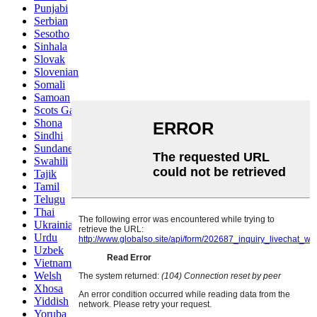
Punjabi
Serbian
Sesotho
Sinhala
Slovak
Slovenian
Somali
Samoan
Scots Gaelic
Shona
Sindhi
Sundanese
Swahili
Tajik
Tamil
Telugu
Thai
Ukrainian
Urdu
Uzbek
Vietnamese
Welsh
Xhosa
Yiddish
Yoruba