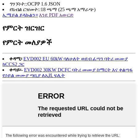
ግንኙነት::
OCPP 1.6 JSON
የኬብል ርዝመት::
18 ጫማ (25 ጫማ አማራጭ)
ኢሜይል ይላኩልን።
እንደ PDF አውርድ
የምርት ዝርዝር
የምርት መለያዎች
ቀዳሚ፡
EVD002 EU 60kW ባለሁለት ወደብ ፈጣን ባትሪ መሙያ
ከCCS2 ጋር
ቀጣይ፡-
EVD002 30KW DCFC ባትሪ መሙያ ስማርት እና ቀልጣፋ
የኃይል መሙያ ጣቢያ ለኢቪ ፍሊት