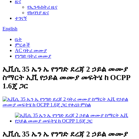
ዜና
የኢንዱስትሪ ዜና
የኩባንያ ዜና
ተገናኝ
English
ቤት
ምርቶች
AC ባትሪ መሙያ
የንግድ ባትሪ መሙያ
ኢቪሲ 35 ኤን ኤ የንግድ ደረጃ 2 ኃይል መሙያ
ስማርት ኢቪ የኃይል መሙያ መፍትሄ ከ OCPP
1.6ጄ ጋር
ኢቪሲ 35 ኤን ኤ የንግድ ደረጃ 2 ኃይል መሙያ