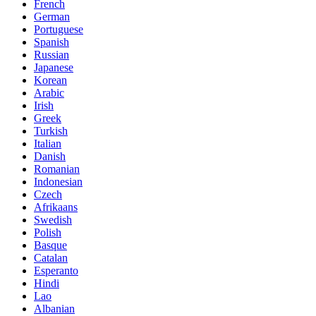
French
German
Portuguese
Spanish
Russian
Japanese
Korean
Arabic
Irish
Greek
Turkish
Italian
Danish
Romanian
Indonesian
Czech
Afrikaans
Swedish
Polish
Basque
Catalan
Esperanto
Hindi
Lao
Albanian