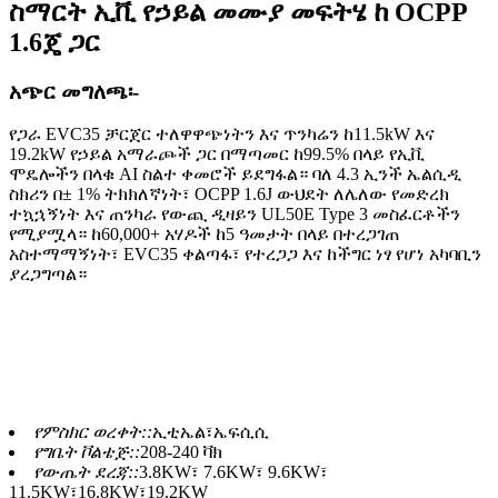
ስማርት ኢቪ የኃይል መሙያ መፍትሄ ከ OCPP
1.6ጄ ጋር
አጭር መግለጫ፡-
የጋራ EVC35 ቻርጀር ተለዋዋጭነትን እና ጥንካሬን ከ11.5kW እና
19.2kW የኃይል አማራጮች ጋር በማጣመር ከ99.5% በላይ የኢቪ
ሞዴሎችን በላቁ AI ስልተ ቀመሮች ይደግፋል። ባለ 4.3 ኢንች ኤልሲዲ
ስክሪን በ± 1% ትክክለኛነት፣ OCPP 1.6J ውህደት ለሌለው የመድረክ
ተኳኋኝነት እና ጠንካራ የውጪ ዲዛይን UL50E Type 3 መስፈርቶችን
የሚያሟላ። ከ60,000+ አሃዶች ከ5 ዓመታት በላይ በተረጋገጠ
አስተማማኝነት፣ EVC35 ቀልጣፋ፣ የተረጋጋ እና ከችግር ነፃ የሆነ አካባቢን
ያረጋግጣል።
የምስክር ወረቀት::
ኢቲኤል፣ኤፍሲሲ
የግቤት ቮልቴጅ::
208-240 ቫክ
የውጤት ደረጃ::
3.8KW፣ 7.6KW፣ 9.6KW፣
11.5KW፣16.8KW፣19.2KW