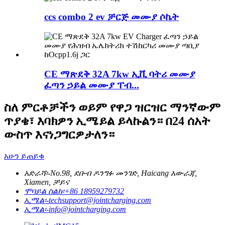
ccs combo 2 ev ቻርጅ መሙያ ሶኬት
CE ማጽደቅ 32A 7kw ኢቪ ባትሪ መሙያ
ፈጣን ኃይል መሙያ ፐብ...
ስለ ምርቶቻችን ወይም የዋጋ ዝርዝር ማንኛውም
ጥያቄ፣ እባክዎን ኢሜይል ይላኩልን። በ24 ሰአት
ውስጥ እናነጋግርዎታለን።
አሁን ይጠይቁ
አድራሻ፡-
No.98, ደቡብ ዶንግፉ መንገድ, Haicang አውራጃ,
Xiamen, ቻይና
ሞባይል ስልክ፡
+86 18959279732
ኢሜል፡-
techsupport@jointcharging.com
ኢሜል፡-
info@jointcharging.com