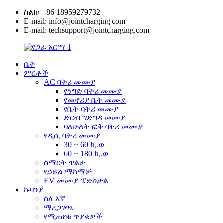
ስልክ፡ +86 18959279732
E-mail: info@jointcharging.com
E-mail: techsupport@jointcharging.com
ቤት
ምርቶች
AC ባትሪ መሙያ
የንግድ ባትሪ መሙያ
የመኖሪያ ቤት መሙያ
የቤት ባትሪ መሙያ
ድርብ ግድግዳ መሙያ
ባለሁለት ፎቅ ባትሪ መሙያ
የዲሲ ባትሪ መሙያ
30 ~ 60 ኪ.ወ
60 ~ 180 ኪ.ወ
ስማርት ዋልታ
የኃይል ማከማቻ
EV መሙያ ፔድስታል
ኩባንያ
ስለ እኛ
ማረጋገጫ
የሚጠየቁ ጥያቄዎች