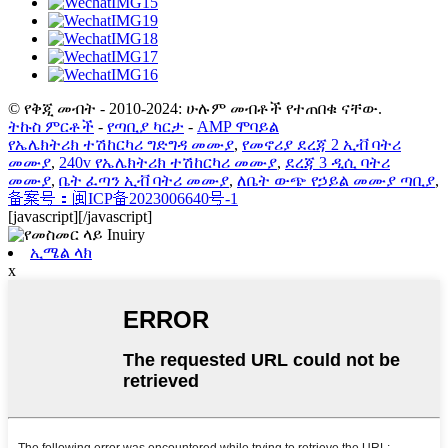
© የቅጂ መብት - 2010-2024: ሁሉም መብቶች የተጠበቁ ናቸው.
ትኩስ ምርቶች
-
የጣቢያ ካርታ
-
AMP ሞባይል
የኤሌክትሪክ ተሽከርካሪ ግድግዳ መሙያ
,
የመኖሪያ ደረጃ 2 ኢቭ ባትሪ
መሙያ
,
240v የኤሌክትሪክ ተሽከርካሪ መሙያ
,
ደረጃ 3 ዲሲ ባትሪ
መሙያ
,
ቤት ፈጣን ኢቭ ባትሪ መሙያ
,
ለቤት ውጭ የኃይል መሙያ ጣቢያ
,
备案号：闽ICP备2023006640号-1
[javascript]
[/javascript]
ኢሜል ላክ
x