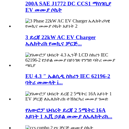
200A SAE J1772 DC CCS1 ማስገቢያ
EV መሙያ ሶኬት
3 ደረጃ 22kW AC EV Charger
ኤሌክትሪክ የመኪና ቻርጅ...
EU 4.3 ″ ኤልሲዲ ስክሪን IEC 62196-2
ባትሪ መሙላት i...
የአውሮፓ ህብረት ደረጃ 2 5ሜትር 16A
አይነት 1 ኢቪ ኃይል መሙያ ለኤሌክትሪክ...