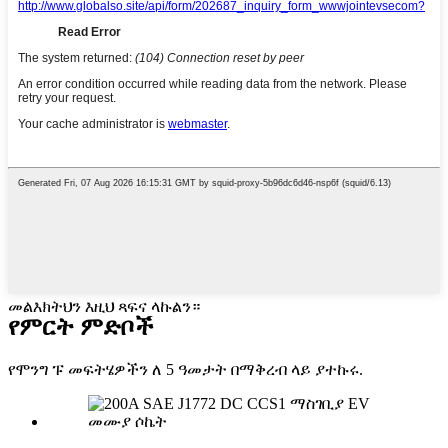
መልእክትህን እዚህ ጻፍና ላኩልን።
የምርት ምድቦች
የሞንግ ፑ መፍትሄዎችን ለ 5 ዓመታት በማቅረብ ላይ ያተኩሩ.