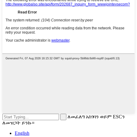
ለመፈለግ አስገባን ወይም ESCን
ለመዝጋት ይንኩ።
English