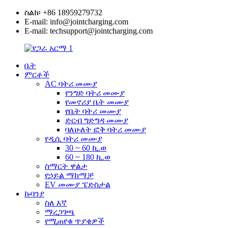
ስልክ፡ +86 18959279732
E-mail: info@jointcharging.com
E-mail: techsupport@jointcharging.com
ቤት
ምርቶች
AC ባትሪ መሙያ
የንግድ ባትሪ መሙያ
የመኖሪያ ቤት መሙያ
የቤት ባትሪ መሙያ
ድርብ ግድግዳ መሙያ
ባለሁለት ፎቅ ባትሪ መሙያ
የዲሲ ባትሪ መሙያ
30 ~ 60 ኪ.ወ
60 ~ 180 ኪ.ወ
ስማርት ዋልታ
የኃይል ማከማቻ
EV መሙያ ፔድስታል
ኩባንያ
ስለ እኛ
ማረጋገጫ
የሚጠየቁ ጥያቄዎች