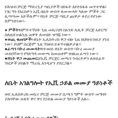
የሕዝብ ቻርጅ ማድረጊያ ጣቢያዎች በስፋት እየተስፋፉ መጥተዋል፣
ነገር ግን የእርስዎን ኢቪ በቤት ውስጥ ለመሙላት ካለው ምቾት ጋር
ሊጣጣሙ አይችሉም። የቤት ቻርጅ ጣቢያ ጨዋታ ቀያሪ የሆነው
ለምንድነው፡-
● ምቾት፡
በምትተኛበት ጊዜ መኪናህን በአንድ ሌሊት ቻርጅ አድርግ፣
ስለዚህ ሁልጊዜ ጠዋት ለመሄድ ዝግጁ ነው።
●
ወጪ ቁጠባዎች፡-
የቤት ኤሌክትሪክ ዋጋ ብዙ ጊዜ ከህዝብ ክፍያ ያነሰ
ነው፣ ይህም በረጅም ጊዜ ገንዘብ ይቆጥብልዎታል።
●
ፈጣን ባትሪ መሙላት፡
የተወሰነ የቤት ውስጥ ባትሪ መሙያ
መደበኛውን የግድግዳ መውጫ ከመጠቀም የበለጠ ፈጣን ነው።
●
የቤት ዋጋ መጨመር;
የኢቪ ቻርጀር መጫን ንብረትዎን ለወደፊት
ገዢዎች ይበልጥ ማራኪ እንዲሆን ያደርጋል።
ለቤት አገልግሎት የኢቪ ኃይል መሙያ ዓይነቶች
ወደ ኤሌክትሪክ መኪና ቻርጅ መሙያ ሲጫን ግምት ውስጥ መግባት
ያለባቸው ሁለት ዋና ዋና የኃይል መሙያ ዓይነቶች አሉ፡-