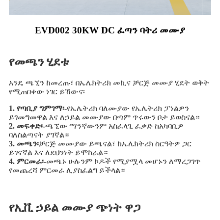
EVD002 30KW DC ፈጣን ባትሪ መሙያ
የመጫን ሂደቱ
አንዴ ጫኚን ከመረጡ፣ በኤሌክትሪክ መኪና ቻርጅ መሙያ ሂደት ወቅት
የሚጠበቀው ነገር ይኸውና፡
1. የጣቢያ ግምገማ፡-
የኤሌትሪክ ባለሙያው የኤሌትሪክ ፓነልዎን
ይገመግመዋል እና ለኃይል መሙያው በጣም ጥሩውን ቦታ ይወስናል።
2. መፍቀድ፡-
ጫኚው ማንኛውንም አስፈላጊ ፈቃድ ከአካባቢዎ
ባለስልጣናት ያገኛል።
3. መጫን፡
ቻርጅ መሙያው ይጫናል፣ ከኤሌክትሪክ ስርዓትዎ ጋር
ይገናኛል እና ለደህንነት ይሞከራል።
4. ምርመራ፡-
መጫኑ ሁሉንም ኮዶች የሚያሟላ መሆኑን ለማረጋገጥ
የመጨረሻ ምርመራ ሊያስፈልግ ይችላል።
የኢቪ ኃይል መሙያ ጭነት ዋጋ