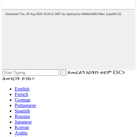
ለመፈለግ አስገባን ወይም ESCን
ለመዝጋት ይንኩ።
English
French
German
Portuguese
Spanish
Russian
Japanese
Korean
Arabic