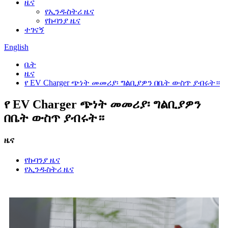
ዜና
የኢንዱስትሪ ዜና
የኩባንያ ዜና
ተገናኝ
English
ቤት
ዜና
የ EV Charger ጭነት መመሪያ፡ ግልቢያዎን በቤት ውስጥ ያብሩት።
የ EV Charger ጭነት መመሪያ፡ ግልቢያዎን
በቤት ውስጥ ያብሩት።
ዜና
የኩባንያ ዜና
የኢንዱስትሪ ዜና