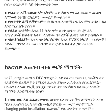
በብዙ ሁኔታዎች ላይ የተመሠረተ ነው-
● የእርስዎ ኢቪ የመሙላት አቅም
ከፍተኛውን የኃይል መሙያ መጠን
ለማወቅ የተሽከርካሪዎን መመሪያ ይመልከቱ።
● የመንዳት ልማዶችዎ፡-
ምን ያህል ጊዜ እንደሚነዱ እና ምን ያህል ክልል
እንደሚፈልጉ ያስቡ።
● የኃይል ውፅዓት፡-
እንደ 11 ኪሎ ዋት የቤት ውስጥ ቻርጅ ያሉ
አማራጮች ከፍተኛ አቅም ላላቸው ባትሪዎች ፈጣን ክፍያ ይሰጣሉ።
● ብልህ ባህሪያት፡-
አንዳንድ ቻርጀሮች፣ እንደ EVSE ቻርጅ ጣቢያዎች፣
ከWi-Fi ግንኙነት፣ መርሐግብር እና የኃይል ክትትል ጋር አብረው
ይመጣሉ።
ከእርስዎ አጠገብ ብቁ ጫኝ ማግኘት
የኢቪ ቻርጀር መጫን DIY ፕሮጀክት አይደለም። የአካባቢ ኮዶችን እና
የደህንነት ደረጃዎችን የሚረዳ ፈቃድ ያለው ኤሌትሪክ ያስፈልገዋል።
በአጠገቤ ላለው የኢቪ ቻርጀር ጭነት ትክክለኛውን ባለሙያ እንዴት
ማግኘት እንደሚችሉ እነሆ፡-
1. በመስመር ላይ ይፈልጉ፡
የሀገር ውስጥ ባለሙያዎችን ለማግኘት እንደ
“በእኔ አጠገብ የኤሌክትሪክ መኪና ቻርጅ መሙያ” ወይም “EV
charging point installation በአጠገቤ” ያሉ ቃላትን ተጠቀም።