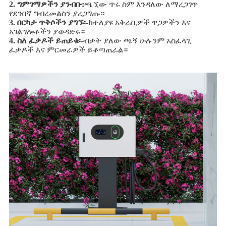
2. ግምገማዎችን ያንብቡ:
ጫኚው ጥሩ ስም እንዳለው ለማረጋገጥ
የደንበኛ ግብረመልስን ያረጋግጡ።
3. በርካታ ጥቅሶችን ያግኙ፡-
ከተለያዩ አቅራቢዎች ዋጋዎችን እና
አገልግሎቶችን ያወዳድሩ።
4. ስለ ፈቃዶች ይጠይቁ፡-
ብቃት ያለው ጫኝ ሁሉንም አስፈላጊ
ፈቃዶች እና ምርመራዎች ይቆጣጠራል።