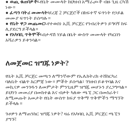
● ወጪ ቁጠባዎች፡-
የቤት መሙላት ከህዝብ አማራጮች ብዙ ጊዜ ርካሽ
ነው።
● ፈጣን ባትሪ መሙላት፡
ደረጃ 2 ቻርጀሮች በከፍተኛ ፍጥነት የኃይል
መሙያ ፍጥነት ይሰጣሉ።
● የቤት ዋጋ መጨመር፡-
የተወሰነ ኢቪ ቻርጀር የንብረትዎን ይግባኝ ከፍ
ሊያደርግ ይችላል።
● የአካባቢ ጥቅሞች፡-
በታዳሽ ሃይል በቤት ውስጥ መሙላት የካርበን
አሻራዎን ይቀንሳል።
ለመጀመር ዝግጁ ነዎት?
የቤት ኢቪ ቻርጀር መጫን ለማንኛውም የኤሌክትሪክ ተሸከርካሪ
ባለቤት ብልጥ እርምጃ ነው። ምቾት ይሰጣል፣ ገንዘብ ይቆጥባል እና
መኪናዎ መንገዱን ለመምታት ምንጊዜም ዝግጁ መሆኑን ያረጋግጣል።
ይህንን መመሪያ በመከተል እና ብቃት ካለው ጫኚ ጋር በመስራት፣
ለሚመጡት አመታት የቤት ውስጥ ክፍያ ጥቅማ ጥቅሞችን ማግኘት
ይችላሉ።
ጉዞዎን ለማጠንከር ዝግጁ ነዎት? ዛሬ የአካባቢ ኢቪ ቻርጀር ጫኚን
ያግኙ!