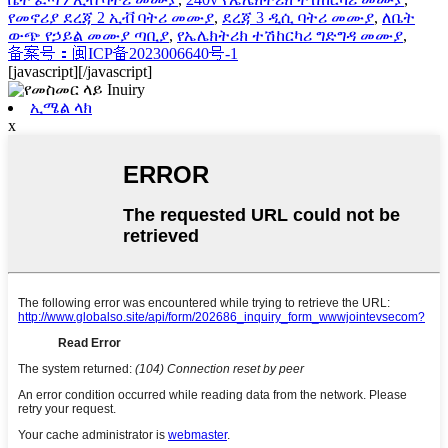
የመኖሪያ ደረጃ 2 ኢቭ ባትሪ መሙያ
,
ደረጃ 3 ዲሲ ባትሪ መሙያ
,
ለቤት
ውጭ የኃይል መሙያ ጣቢያ
,
የኤሌክትሪክ ተሽከርካሪ ግድግዳ መሙያ
,
备案号：闽ICP备2023006640号-1
[javascript]
[/javascript]
ኢሜል ላክ
x