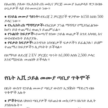
በአጠገቤ ያለው የኤሌክትሪክ መኪና ቻርጅ መሙያ አጠቃላይ ዋጋ በብዙ
ሁኔታዎች ላይ የተመሠረተ ነው።
● የኃይል መሙያ ዓይነት፡-
የደረጃ 2 ቻርጀሮች ዋጋቸው ከ150 እስከ 500
ዶላር ነው።
● የኤሌክትሪክ ማሻሻያዎች፡-
የእርስዎ ፓነል ማሻሻያ የሚያስፈልገው
ከሆነ ይህ ተጨማሪ ወጪን ይጨምራል።
● የጉልበት ክፍያዎች፡-
የመጫኛ የሰው ኃይል ወጪዎች እንደ አካባቢ እና
ውስብስብነት ይለያያሉ.
● የፍቃድ ክፍያዎች፡-
አንዳንድ አካባቢዎች ፍቃዶችን ይፈልጋሉ፣ ይህም
ተጨማሪ ክፍያዎችን ሊያካትት ይችላል።
በአማካይ ለደረጃ 2 EV ቻርጀር ጭነት ከ1,000 እስከ 2,500 ዶላር
እንደሚከፍሉ መጠበቅ ይችላሉ።
የቤት ኢቪ ኃይል መሙያ ጣቢያ ጥቅሞች
በቤት ውስጥ የኃይል መሙያ ጣቢያ ውስጥ ኢንቨስት ማድረግ ብዙ
ጥቅሞች አሉት
● ምቾት፡
ስለ ህዝብ ጣቢያዎች ሳይጨነቁ መኪናዎን በአንድ ሌሊት
ያስከፍሉት።