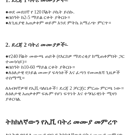
1. ደረጃ 1 ባትሪ መሙያዎች፡-
●
ወደ መደበኛ የ 120 ቮልት ሶኬት ይሰኩ.
●
በሰዓት ከ2-5 ማይል ርቀት ያቅርቡ።
●
ለጊዜያዊ አጠቃቀም ወይም እንደ ምትኬ አማራጭ ምርጥ።
2. ደረጃ 2 ባትሪ መሙያዎች፡-
●
የ240 ቮልት መውጫ ጠይቅ (የእርስዎ ማድረቂያ ከሚጠቀምበት ጋር
ተመሳሳይ)።
●
በሰዓት ከ10-60 ማይል ርቀት ያቅርቡ።
●
ለዕለታዊ የኃይል መሙያ ፍላጎቶች እና ፈጣን የመመለሻ ጊዜዎች
ተስማሚ።
ለአብዛኛዎቹ የኢቪ ባለቤቶች፣ ደረጃ 2 ቻርጀር ምርጡ ምርጫ ነው።
ለዕለታዊ አጠቃቀም ፍጹም የሆነ ፍጥነት እና ተግባራዊነት ሚዛን
ያቀርባል.
ትክክለኛውን የኢቪ ባትሪ መሙያ መምረጥ
ለቤትዎ የኃይል መሙያ ጣቢያ ትክክለኛውን ባትሪ መሙያ መምረጥ