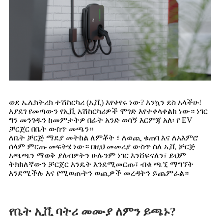
ወደ ኤሌክትሪክ ተሽከርካሪ (ኢቪ) እየቀየሩ ነው? እንኳን ደስ አላችሁ!
እያደገ የመጣውን የኢቪ አሽከርካሪዎች ሞገድ እየተቀላቀልክ ነው። ነገር
ግን መንገዱን ከመምታትዎ በፊት አንድ ወሳኝ እርምጃ አለ፡ የ EV
ቻርጀር በቤት ውስጥ መጫን።
ለቤት ቻርጅ ማደያ መትከል ለምቾት ፣ ለወጪ ቁጠባ እና ለአእምሮ
ሰላም ምርጡ መፍትሄ ነው። በዚህ መመሪያ ውስጥ ስለ ኢቪ ቻርጅ
አጫጫን ማወቅ ያለብዎትን ሁሉንም ነገር እንሸፍናለን፣ ይህም
ትክክለኛውን ቻርጀር እንዴት እንደሚመርጡ፣ ብቁ ጫኚ ማግኘት
እንደሚችሉ እና የሚወጡትን ወጪዎች መረዳትን ይጨምራል።
የቤት ኢቪ ባትሪ መሙያ ለምን ይጫኑ?