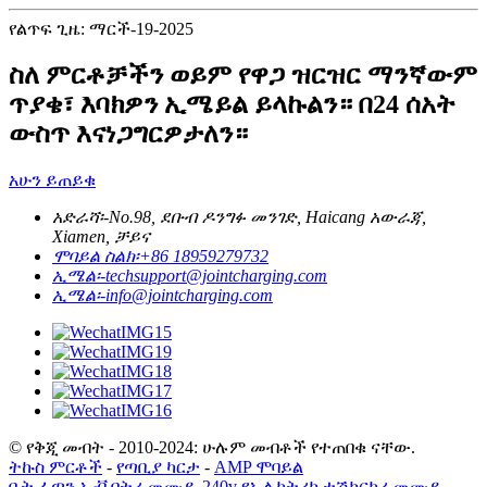
የልጥፍ ጊዜ: ማርች-19-2025
ስለ ምርቶቻችን ወይም የዋጋ ዝርዝር ማንኛውም
ጥያቄ፣ እባክዎን ኢሜይል ይላኩልን። በ24 ሰአት
ውስጥ እናነጋግርዎታለን።
አሁን ይጠይቁ
አድራሻ፡-
No.98, ደቡብ ዶንግፉ መንገድ, Haicang አውራጃ,
Xiamen, ቻይና
ሞባይል ስልክ፡
+86 18959279732
ኢሜል፡-
techsupport@jointcharging.com
ኢሜል፡-
info@jointcharging.com
© የቅጂ መብት - 2010-2024: ሁሉም መብቶች የተጠበቁ ናቸው.
ትኩስ ምርቶች
-
የጣቢያ ካርታ
-
AMP ሞባይል
ቤት ፈጣን ኢቭ ባትሪ መሙያ
,
240v የኤሌክትሪክ ተሽከርካሪ መሙያ
,