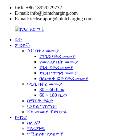
ስልክ፡ +86 18959279732
E-mail: info@jointcharging.com
E-mail: techsupport@jointcharging.com
ቤት
ምርቶች
AC ባትሪ መሙያ
የንግድ ባትሪ መሙያ
የመኖሪያ ቤት መሙያ
የቤት ባትሪ መሙያ
ድርብ ግድግዳ መሙያ
ባለሁለት ፎቅ ባትሪ መሙያ
የዲሲ ባትሪ መሙያ
30 ~ 60 ኪ.ወ
60 ~ 180 ኪ.ወ
ስማርት ዋልታ
የኃይል ማከማቻ
EV መሙያ ፔድስታል
ኩባንያ
ስለ እኛ
ማረጋገጫ
የሚጠየቁ ጥያቄዎች