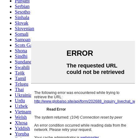
Punjabi
Serbian
Sesotho
Sinhala
Slovak
Slovenian
Somali
Samoan
Scots Gaelic
Shona
Sindhi
Sundanese
Swahili
Tajik
Tamil
Telugu
Thai
Ukrainian
Urdu
Uzbek
Vietnamese
Welsh
Xhosa
Yiddish
Yoruba