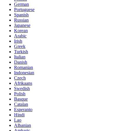
German
Portuguese
Spanish
Russian
Japanese
Korean
Arabic
Irish
Greek
Turkish
Italian
Danish
Romanian
Indonesian
Czech
Afrikaans
Swedish
Polish
Basque
Catalan
Esperanto
Hindi
Lao
Albanian
Amharic