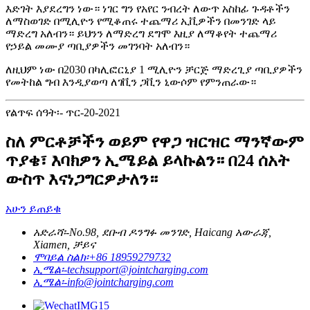
እድገት እያደረግን ነው። ነገር ግን የአየር ንብረት ለውጥ አስከፊ ጉዳቶችን
ለማስወገድ በሚሊዮን የሚቆጠሩ ተጨማሪ ኢቪዎችን በመንገድ ላይ
ማድረግ አለብን። ይህንን ለማድረግ ደግሞ እዚያ ለማቆየት ተጨማሪ
የኃይል መሙያ ጣቢያዎችን መገንባት አለብን።
ለዚህም ነው በ2030 በካሊፎርኒያ 1 ሚሊዮን ቻርጅ ማድረጊያ ጣቢያዎችን
የመትከል ግብ እንዲያወጣ ለገቪን ጋቪን ኒውሶም የምንጠራው።
የልጥፍ ሰዓት፡- ጥር-20-2021
ስለ ምርቶቻችን ወይም የዋጋ ዝርዝር ማንኛውም
ጥያቄ፣ እባክዎን ኢሜይል ይላኩልን። በ24 ሰአት
ውስጥ እናነጋግርዎታለን።
አሁን ይጠይቁ
አድራሻ፡-
No.98, ደቡብ ዶንግፉ መንገድ, Haicang አውራጃ,
Xiamen, ቻይና
ሞባይል ስልክ፡
+86 18959279732
ኢሜል፡-
techsupport@jointcharging.com
ኢሜል፡-
info@jointcharging.com