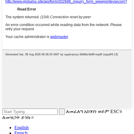
ለመፈለግ አስገባን ወይም ESCን
ለመዝጋት ይንኩ።
English
French