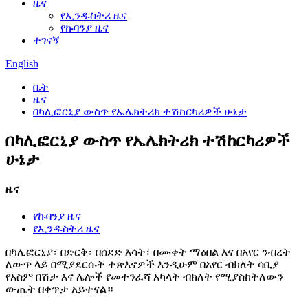
ዜና
የኢንዱስትሪ ዜና
የኩባንያ ዜና
ተገናኝ
English
ቤት
ዜና
በካሊፎርኒያ ውስጥ የኤሌክትሪክ ተሽከርካሪዎች ሁኔታ
በካሊፎርኒያ ውስጥ የኤሌክትሪክ ተሽከርካሪዎች
ሁኔታ
ዜና
የኩባንያ ዜና
የኢንዱስትሪ ዜና
በካሊፎርኒያ፣ በድርቅ፣ በሰደድ እሳት፣ በሙቀት ማዕበል እና በአየር ንብረት
ለውጥ ላይ በሚያደርሱት ተጽእኖዎች እንዲሁም በአየር ብክለት ሳቢያ
የአስም በሽታ እና ሌሎች የመተንፈሻ አካላት ብክለት የሚያስከትለውን
ውጤት በቀጥታ አይተናል።