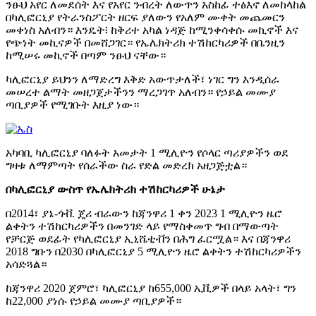
ንፁህ አየር ለመደሰት እና የአየር ንብረት ለውጥን አስከፊ ተፅእኖ ለመከላከል
በካሊፎርኒያ የትራንስፖርት ዘርፍ ያለውን የአለም ሙቀት መጨመርን
መቀነስ አለብን። እንዴት፧ ከቅሪተ አካል ነዳጅ ከሚንቀሳቀሱ መኪኖች እና
የጭነት መኪናዎች በመሸጋገር። የኤሌክትሪክ ተሽከርካሪዎች በቤንዚን
ከሚሠሩ መኪኖች በጣም ንፁህ ናቸው።
ካሊፎርኒያ ይህንን ለማድረግ እቅድ አውጥታለች፣ ነገር ግን እንዲሰራ
መሠረተ ልማት መዘጋጀታችንን ማረጋገጥ አለብን። የኃይል መሙያ
ጣቢያዎች የሚገቡት እዚያ ነው።
አካባቢ ካሊፎርኒያ ባለፉት አመታት 1 ሚሊዮን የሶላር ጣሪያዎችን ወደ
ግዛቱ ለማምጣት የሰራችው ስራ የድል መድረክ አዘጋጅቷል።
በካሊፎርኒያ ውስጥ የኤሌክትሪክ ተሽከርካሪዎች ሁኔታ
በ2014፣ ያኔ-ጎቭ. ጄሪ ብራውን ከጃንዋሪ 1 ቀን 2023 1 ሚሊዮን ዜሮ
ልቀትን ተሽከርካሪዎችን በመንገድ ላይ የማስቀመጥ ግብ በማውጣት
የቻርጅ ወደፊት የካሊፎርኒያ ኢኒሼቲቭን በሕግ ፈርሟል። እና በጃንዋሪ
2018 ግቡን በ2030 በካሊፎርኒያ 5 ሚሊዮን ዜሮ ልቀትን ተሽከርካሪዎችን
አሳድጓል።
ከጃንዋሪ 2020 ጀምሮ፣ ካሊፎርኒያ ከ655,000 ኢቪዎች በላይ አላት፣ ግን
ከ22,000 ያነሱ የኃይል መሙያ ጣቢያዎች።