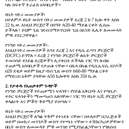
ባሉ ከፍተኛ ትራፊክ አካባቢዎች።
የቤት ባትሪ መሙያዎች፡
በተለምዶ የቤት ውስጥ ባትሪ መሙያዎች ደረጃ 2 ከ 7 ኪሎ ዋት እስከ
22 ኪ.ወ. እነዚህ ቻርጀሮች በሰዓት ከ20-40 ማይል ርቀት ሊሰጡ
ይችላሉ፣ ይህም ጊዜ ገደብ በማይኖርበት ጊዜ በአንድ ሌሊት ለመሙላት
ምቹ ያደርጋቸዋል።
የንግድ ባትሪ መሙያዎች፡-
እነዚህ ባትሪ መሙያዎች እንደ ደረጃ 2 እና የዲሲ ፈጣን ቻርጀሮች
(DCFC) ይገኛሉ። ደረጃ 2 የንግድ ቻርጀሮች ለቤት ቻርጀሮች
ተመሳሳይ የኃይል ደረጃዎችን ሊያቀርቡ ይችላሉ ነገር ግን ለብዙ
ተጠቃሚ አካባቢዎች የታጠቁ ናቸው። በሌላ በኩል የዲሲኤፍሲ አሃዶች
በ20 ደቂቃ ወይም ከዚያ ባነሰ ጊዜ ውስጥ ከ60-80 ማይል ርቀት
የማድረስ አቅም ያላቸው ከ50 ኪሎዋት እስከ 350 ኪ.ወ.
2. የታቀዱ የአጠቃቀም ጉዳዮች
የንግድ ቻርጀሮች የተጠቃሚን ፍላጎት፣ የሃይል አቅርቦት እና የጣቢያ-
ተኮር ፍላጎቶችን ማመጣጠን አለባቸው፣ ነገር ግን የቤት ኢቪ ቻርጀሮች
ቀላልነት እና ምቾት ቅድሚያ ይሰጣሉ።
የቤት ባትሪ መሙያዎች፡
እነዚህ ቻርጀሮች ለግል ጥቅም የተነደፉ ናቸው፣ በተለይም በጋራጅቶች
ወይም በመኪና መንገዶች ውስጥ የተጫኑ ናቸው። ተሽከርካሪዎቻቸውን
በቤት ውስጥ ለመሙላት ምቹ መንገድ የሚያስፈልጋቸውን የግለሰብ