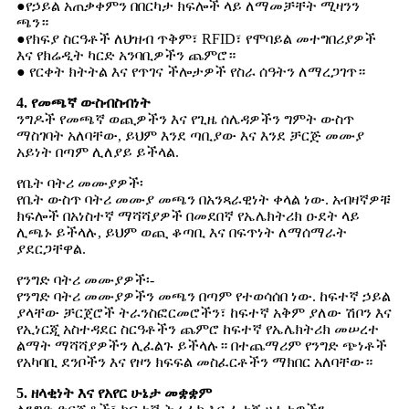
●የኃይል አጠቃቀምን በበርካታ ክፍሎች ላይ ለማመቻቸት ሚዛንን
ጫን።
●የክፍያ ስርዓቶች ለህዝብ ጥቅም፣ RFID፣ የሞባይል መተግበሪያዎች
እና የክሬዲት ካርድ አንባቢዎችን ጨምሮ።
● የርቀት ክትትል እና የጥገና ችሎታዎች የስራ ሰዓትን ለማረጋገጥ።
4. የመጫኛ ውስብስብነት
ንግዶች የመጫኛ ወጪዎችን እና የጊዜ ሰሌዳዎችን ግምት ውስጥ
ማስገባት አለባቸው, ይህም እንደ ጣቢያው እና እንደ ቻርጅ መሙያ
አይነት በጣም ሊለያይ ይችላል.
የቤት ባትሪ መሙያዎች፡
የቤት ውስጥ ባትሪ መሙያ መጫን በአንጻራዊነት ቀላል ነው. አብዛኛዎቹ
ክፍሎች በአነስተኛ ማሻሻያዎች በመደበኛ የኤሌክትሪክ ዑደት ላይ
ሊጫኑ ይችላሉ, ይህም ወጪ ቆጣቢ እና በፍጥነት ለማሰማራት
ያደርጋቸዋል.
የንግድ ባትሪ መሙያዎች፡-
የንግድ ባትሪ መሙያዎችን መጫን በጣም የተወሳሰበ ነው. ከፍተኛ ኃይል
ያላቸው ቻርጀሮች ትራንስፎርመሮችን፣ ከፍተኛ አቅም ያለው ሽቦን እና
የኢነርጂ አስተዳደር ስርዓቶችን ጨምሮ ከፍተኛ የኤሌክትሪክ መሠረተ
ልማት ማሻሻያዎችን ሊፈልጉ ይችላሉ። በተጨማሪም የንግድ ጭነቶች
የአካባቢ ደንቦችን እና የዞን ክፍፍል መስፈርቶችን ማክበር አለባቸው።
5. ዘላቂነት እና የአየር ሁኔታ መቋቋም