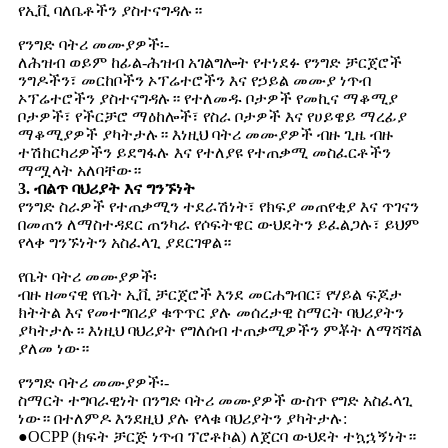
የኢቪ ባለቤቶችን ያስተናግዳሉ።
የንግድ ባትሪ መሙያዎች፡-
ለሕዝብ ወይም ከፊል-ሕዝብ አገልግሎት የተነደፉ የንግድ ቻርጀሮች
ንግዶችን፣ መርከቦችን ኦፕሬተሮችን እና የኃይል መሙያ ነጥብ
ኦፕሬተሮችን ያስተናግዳሉ። የተለመዱ ቦታዎች የመኪና ማቆሚያ
ቦታዎች፣ የችርቻሮ ማዕከሎች፣ የስራ ቦታዎች እና የሀይዌይ ማረፊያ
ማቆሚያዎች ያካትታሉ። እነዚህ ባትሪ መሙያዎች ብዙ ጊዜ ብዙ
ተሽከርካሪዎችን ይደግፋሉ እና የተለያዩ የተጠቃሚ መስፈርቶችን
ማሟላት አለባቸው።
3. ብልጥ ባህሪያት እና ግንኙነት
የንግድ ስራዎች የተጠቃሚን ተደራሽነት፣ የክፍያ መጠየቂያ እና ጥገናን
በመጠን ለማስተዳደር ጠንካራ የሶፍትዌር ውህደትን ይፈልጋሉ፣ ይህም
የላቀ ግንኙነትን አስፈላጊ ያደርገዋል።
የቤት ባትሪ መሙያዎች፡
ብዙ ዘመናዊ የቤት ኢቪ ቻርጀሮች እንደ መርሐግብር፣ የሃይል ፍጆታ
ክትትል እና የመተግበሪያ ቁጥጥር ያሉ መሰረታዊ ስማርት ባህሪያትን
ያካትታሉ። እነዚህ ባህሪያት የግለሰብ ተጠቃሚዎችን ምቾት ለማሻሻል
ያለመ ነው።
የንግድ ባትሪ መሙያዎች፡-
ስማርት ተግባራዊነት በንግድ ባትሪ መሙያዎች ውስጥ የግድ አስፈላጊ
ነው። በተለምዶ እንደዚህ ያሉ የላቁ ባህሪያትን ያካትታሉ:
●OCPP (ክፍት ቻርጅ ነጥብ ፕሮቶኮል) ለጀርባ ውህደት ተኳኋኝነት።