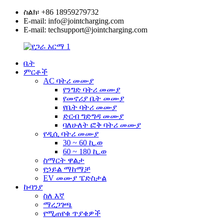
ስልክ፡ +86 18959279732
E-mail: info@jointcharging.com
E-mail: techsupport@jointcharging.com
ቤት
ምርቶች
AC ባትሪ መሙያ
የንግድ ባትሪ መሙያ
የመኖሪያ ቤት መሙያ
የቤት ባትሪ መሙያ
ድርብ ግድግዳ መሙያ
ባለሁለት ፎቅ ባትሪ መሙያ
የዲሲ ባትሪ መሙያ
30 ~ 60 ኪ.ወ
60 ~ 180 ኪ.ወ
ስማርት ዋልታ
የኃይል ማከማቻ
EV መሙያ ፔድስታል
ኩባንያ
ስለ እኛ
ማረጋገጫ
የሚጠየቁ ጥያቄዎች