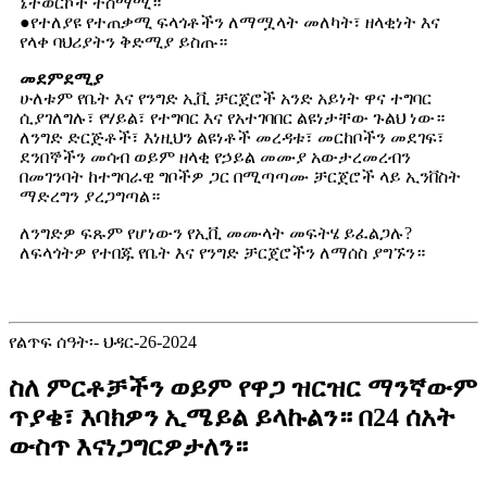
ኔትወርኮች ተስማሚ።
●የተለያዩ የተጠቃሚ ፍላጎቶችን ለማሟላት መለካት፣ ዘላቂነት እና
የላቀ ባህሪያትን ቅድሚያ ይስጡ።
መደምደሚያ
ሁለቱም የቤት እና የንግድ ኢቪ ቻርጀሮች አንድ አይነት ዋና ተግባር
ሲያገለግሉ፣ ​​የሃይል፣ የተግባር እና የአተገባበር ልዩነታቸው ጉልህ ነው።
ለንግድ ድርጅቶች፣ እነዚህን ልዩነቶች መረዳቱ፣ መርከቦችን መደገፍ፣
ደንበኞችን መሳብ ወይም ዘላቂ የኃይል መሙያ አውታረመረብን
በመገንባት ከተግባራዊ ግቦችዎ ጋር በሚጣጣሙ ቻርጀሮች ላይ ኢንቨስት
ማድረግን ያረጋግጣል።
ለንግድዎ ፍጹም የሆነውን የኢቪ መሙላት መፍትሄ ይፈልጋሉ?
ለፍላጎትዎ የተበጁ የቤት እና የንግድ ቻርጀሮችን ለማሰስ ያግኙን።
የልጥፍ ሰዓት፡- ህዳር-26-2024
ስለ ምርቶቻችን ወይም የዋጋ ዝርዝር ማንኛውም
ጥያቄ፣ እባክዎን ኢሜይል ይላኩልን። በ24 ሰአት
ውስጥ እናነጋግርዎታለን።