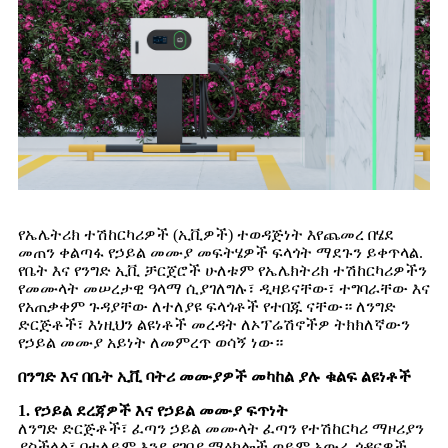
የኤሌትሪክ ተሽከርካሪዎች (ኢቪዎች) ተወዳጅነት እየጨመረ በሄደ
መጠን ቀልጣፋ የኃይል መሙያ መፍትሄዎች ፍላጎት ማደጉን ይቀጥላል.
የቤት እና የንግድ ኢቪ ቻርጀሮች ሁለቱም የኤሌክትሪክ ተሽከርካሪዎችን
የመሙላት መሠረታዊ ዓላማ ሲያገለግሉ፣ ​​ዲዛይናቸው፣ ተግባራቸው እና
የአጠቃቀም ጉዳያቸው ለተለያዩ ፍላጎቶች የተበጁ ናቸው። ለንግድ
ድርጅቶች፣ እነዚህን ልዩነቶች መረዳት ለኦፕሬሽኖችዎ ትክክለኛውን
የኃይል መሙያ አይነት ለመምረጥ ወሳኝ ነው።
በንግድ እና በቤት ኢቪ ባትሪ መሙያዎች መካከል ያሉ ቁልፍ ልዩነቶች
1. የኃይል ደረጃዎች እና የኃይል መሙያ ፍጥነት
ለንግድ ድርጅቶች፣ ፈጣን ኃይል መሙላት ፈጣን የተሽከርካሪ ማዞሪያን
ያስችላል፣ በተለይም እንደ የገበያ ማዕከሎች ወይም አውራ ጎዳናዎች