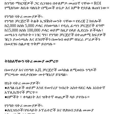
ከንግድ ማዘጋጃዎች ጋር ሲነፃፀሩ በተለምዶ መጠነኛ ናቸው። ROI
የሚለካው ለቤቱ ባለቤት በሚመች ሁኔታ እና እምቅ የኃይል ቁጠባ ነው።
የንግድ ባትሪ መሙያዎች፡-
የንግድ ቻርጀሮች ትልቅ ኢንቨስትመንት ናቸው። የደረጃ 2 ክፍሎች
ከ2,000 እስከ 5,000 ዶላር ያስወጣሉ፣ የዲሲ ፈጣን ቻርጀሮች ደግሞ
ከ15,000 እስከ 100,000 ዶላር ወይም ከዚያ በላይ ሊደርሱ ይችላሉ፣
መጫኑን ሳያካትት። ነገር ግን፣ የንግድ ቻርጀሮች በተጠቃሚ ክፍያዎች
ገቢን ያመነጫሉ እና ደንበኞችን በመሳብ ወይም የበረራ ሥራዎችን
በመደገፍ ስልታዊ ጥቅም ይሰጣሉ።
ትክክለኛውን ባትሪ መሙያ መምረጥ
በመኖሪያ እና በንግድ ኢቪ ቻርጀሮች መካከል ለሚወስኑ ንግዶች
ምርጫው ወደታሰበው መተግበሪያ ይሄዳል፡-
የቤት ባትሪ መሙያዎች፡
●ለግል ቤቶች ወይም እንደ የመኖሪያ ንብረት አስተዳደር ላሉ አነስተኛ
አፕሊኬሽኖች ምርጥ።
●በምቾት ፣ ቀላልነት እና ዝቅተኛ ወጪዎች ላይ ያተኩሩ።
የንግድ ባትሪ መሙያዎች፡-
●ለቢዝነሶች፣የፍላይት ኦፕሬተሮች እና የህዝብ ኃይል መሙያ