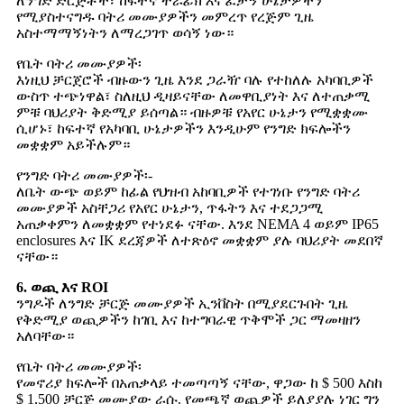
ለንግድ ድርጅቶች፣ ከፍተኛ ትራፊክ እና ፈታኝ ሁኔታዎችን
የሚያስተናግዱ ባትሪ መሙያዎችን መምረጥ የረጅም ጊዜ
አስተማማኝነትን ለማረጋገጥ ወሳኝ ነው።
የቤት ባትሪ መሙያዎች፡
እነዚህ ቻርጀሮች ብዙውን ጊዜ እንደ ጋራዥ ባሉ የተከለሉ አካባቢዎች
ውስጥ ተጭነዋል፣ ስለዚህ ዲዛይናቸው ለመዋቢያነት እና ለተጠቃሚ
ምቹ ባህሪያት ቅድሚያ ይሰጣል። ብዙዎቹ የአየር ሁኔታን የሚቋቋሙ
ሲሆኑ፣ ከፍተኛ የአካባቢ ሁኔታዎችን እንዲሁም የንግድ ክፍሎችን
መቋቋም አይችሉም።
የንግድ ባትሪ መሙያዎች፡-
ለቤት ውጭ ወይም ከፊል የህዝብ አከባቢዎች የተገነቡ የንግድ ባትሪ
መሙያዎች አስቸጋሪ የአየር ሁኔታን, ጥፋትን እና ተደጋጋሚ
አጠቃቀምን ለመቋቋም የተነደፉ ናቸው. እንደ NEMA 4 ወይም IP65
enclosures እና IK ደረጃዎች ለተጽዕኖ መቋቋም ያሉ ባህሪያት መደበኛ
ናቸው።
6. ወጪ እና ROI
ንግዶች ለንግድ ቻርጅ መሙያዎች ኢንቨስት በሚያደርጉበት ጊዜ
የቅድሚያ ወጪዎችን ከገቢ እና ከተግባራዊ ጥቅሞች ጋር ማመዛዘን
አለባቸው።
የቤት ባትሪ መሙያዎች፡
የመኖሪያ ክፍሎች በአጠቃላይ ተመጣጣኝ ናቸው, ዋጋው ከ $ 500 እስከ
$ 1,500 ቻርጅ መሙያው ራሱ. የመጫኛ ወጪዎች ይለያያሉ ነገር ግን