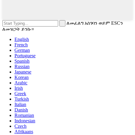
ለመፈለግ አስገባን ወይም ESCን
ለመዝጋት ይንኩ።
English
French
German
Portuguese
Spanish
Russian
Japanese
Korean
Arabic
Irish
Greek
Turkish
Italian
Danish
Romanian
Indonesian
Czech
Afrikaans