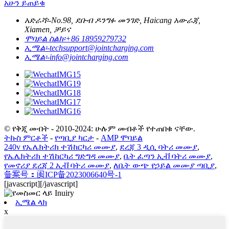
አሁን ይጠይቁ
አድራሻ፡-
No.98, ደቡብ ዶንግፉ መንገድ, Haicang አውራጃ,
Xiamen, ቻይና
ሞባይል ስልክ፡
+86 18959279732
ኢሜል፡-
techsupport@jointcharging.com
ኢሜል፡-
info@jointcharging.com
© የቅጂ መብት - 2010-2024: ሁሉም መብቶች የተጠበቁ ናቸው.
ትኩስ ምርቶች
-
የጣቢያ ካርታ
-
AMP ሞባይል
240v የኤሌክትሪክ ተሽከርካሪ መሙያ
,
ደረጃ 3 ዲሲ ባትሪ መሙያ
,
የኤሌክትሪክ ተሽከርካሪ ግድግዳ መሙያ
,
ቤት ፈጣን ኢቭ ባትሪ መሙያ
,
የመኖሪያ ደረጃ 2 ኢቭ ባትሪ መሙያ
,
ለቤት ውጭ የኃይል መሙያ ጣቢያ
,
备案号：闽ICP备2023006640号-1
[javascript]
[/javascript]
ኢሜል ላክ
x