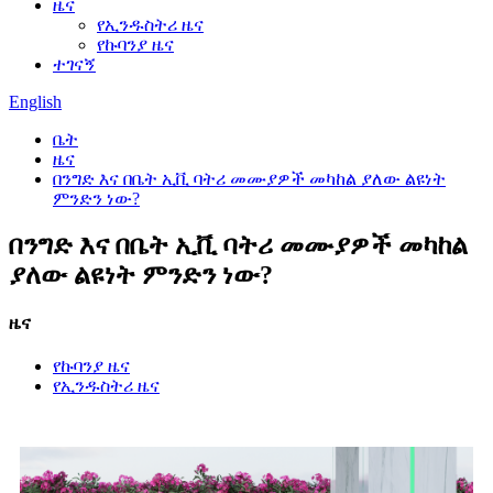
ዜና
የኢንዱስትሪ ዜና
የኩባንያ ዜና
ተገናኝ
English
ቤት
ዜና
በንግድ እና በቤት ኢቪ ባትሪ መሙያዎች መካከል ያለው ልዩነት
ምንድን ነው?
በንግድ እና በቤት ኢቪ ባትሪ መሙያዎች መካከል
ያለው ልዩነት ምንድን ነው?
ዜና
የኩባንያ ዜና
የኢንዱስትሪ ዜና