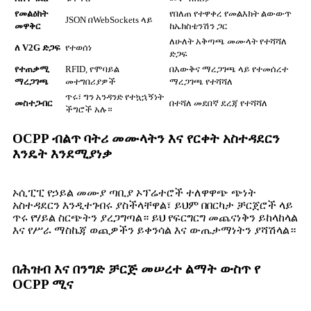
የመልዕክት
የበለጠ የተዋቀረ የመልእክት ልውውጥ
JSON በWebSockets ላይ
መዋቅር
ከኤክስቴንሽን ጋር
ለሁለት አቅጣጫ መሙላት የተሻሻለ
ለ V2G ድጋፍ
የተወሰነ
ድጋፍ
የተጠቃሚ
RFID, የሞባይል
በእውቅና ማረጋገጫ ላይ የተመሰረተ
ማረጋገጫ
መተግበሪያዎች
ማረጋገጫ የተሻሻለ
ጥሩ፣ ግን አንዳንድ የተኳኋኝነት
መስተጋብር
በተሻለ መደበኛ ደረጃ የተሻሻለ
ችግሮች አሉ።
OCPP ብልጥ ባትሪ መሙላትን እና የርቀት አስተዳደርን
እንዴት እንደሚያነቃ
ኦሲፒፒ የኃይል መሙያ ጣቢያ ኦፕሬተሮች ተለዋዋጭ ጭነት
አስተዳደርን እንዲተገብሩ ያስችላቸዋል፣ ይህም በበርካታ ቻርጀሮች ላይ
ጥሩ የሃይል ስርጭትን ያረጋግጣል። ይህ የፍርግርግ መጨናነቅን ይከላከላል
እና የሥራ ማስኬጃ ወጪዎችን ይቀንሳል እና ውጤታማነትን ያሻሽላል።
በሕዝብ እና በንግድ ቻርጅ መሠረተ ልማት ውስጥ የ
OCPP ሚና