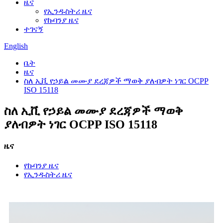
ዜና
የኢንዱስትሪ ዜና
የኩባንያ ዜና
ተገናኝ
English
ቤት
ዜና
ስለ ኢቪ የኃይል መሙያ ደረጃዎች ማወቅ ያለብዎት ነገር OCPP
ISO 15118
ስለ ኢቪ የኃይል መሙያ ደረጃዎች ማወቅ
ያለብዎት ነገር OCPP ISO 15118
ዜና
የኩባንያ ዜና
የኢንዱስትሪ ዜና