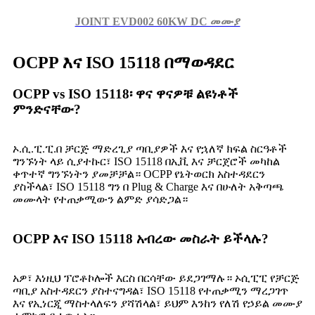
JOINT EVD002 60KW DC መሙያ
OCPP እና ISO 15118 በማወዳደር
OCPP vs ISO 15118፡ ዋና ዋናዎቹ ልዩነቶች
ምንድናቸው?
ኦ.ሲ.ፒ.ፒ.በ ቻርጅ ማድረጊያ ጣቢያዎች እና የኋለኛ ክፍል ስርዓቶች
ግንኙነት ላይ ሲያተኩር፣ ISO 15118 በኢቪ እና ቻርጀሮች መካከል
ቀጥተኛ ግንኙነትን ያመቻቻል። OCPP የኔትወርክ አስተዳደርን
ያስችላል፣ ISO 15118 ግን በ Plug & Charge እና በሁለት አቅጣጫ
መሙላት የተጠቃሚውን ልምድ ያሳድጋል።
OCPP እና ISO 15118 አብረው መስራት ይችላሉ?
አዎ፣ እነዚህ ፕሮቶኮሎች እርስ በርሳቸው ይደጋገማሉ። ኦሲፒፒ የቻርጅ
ጣቢያ አስተዳደርን ያስተናግዳል፣ ISO 15118 የተጠቃሚን ማረጋገጥ
እና የኢነርጂ ማስተላለፍን ያሻሽላል፣ ይህም እንከን የለሽ የኃይል መሙያ