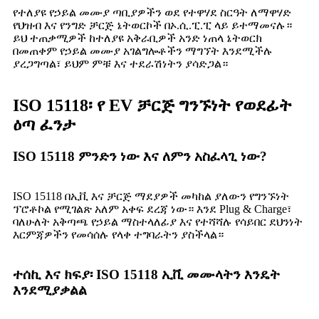
የተለያዩ የኃይል መሙያ ጣቢያዎችን ወደ የተዋሃደ ስርዓት ለማዋሃድ
የህዝብ እና የንግድ ቻርጅ ኔትወርኮች በኦ.ሲ.ፒ.ፒ ላይ ይተማመናሉ።
ይህ ተጠቃሚዎች ከተለያዩ አቅራቢዎች አንድ ነጠላ ኔትወርክ
በመጠቀም የኃይል መሙያ አገልግሎቶችን ማግኘት እንደሚችሉ
ያረጋግጣል፣ ይህም ምቹ እና ተደራሽነትን ያሳድጋል።
ISO 15118፡ የ EV ቻርጅ ግንኙነት የወደፊት
ዕጣ ፈንታ
ISO 15118 ምንድን ነው እና ለምን አስፈላጊ ነው?
ISO 15118 በኢቪ እና ቻርጅ ማደያዎች መካከል ያለውን የግንኙነት
ፕሮቶኮል የሚገልጽ አለም አቀፍ ደረጃ ነው። እንደ Plug & Charge፣
ባለሁለት አቅጣጫ የኃይል ማስተላለፊያ እና የተሻሻሉ የሳይበር ደህንነት
እርምጃዎችን የመሳሰሉ የላቀ ተግባራትን ያስችላል።
ተሰኪ እና ክፍያ፡ ISO 15118 ኢቪ መሙላትን እንዴት
እንደሚያቃልል