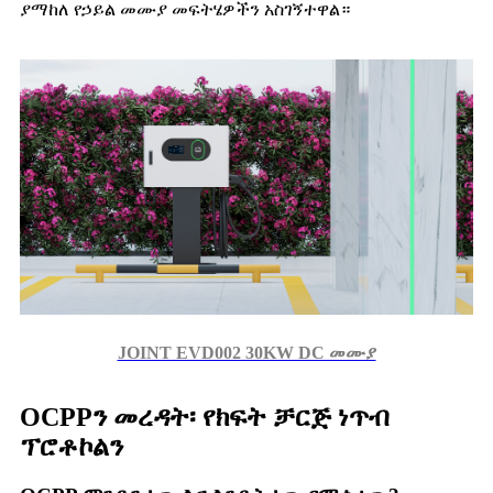
ያማከለ የኃይል መሙያ መፍትሄዎችን አስገኝተዋል።
JOINT EVD002 30KW DC መሙያ
OCPPን መረዳት፡ የክፍት ቻርጅ ነጥብ
ፕሮቶኮልን