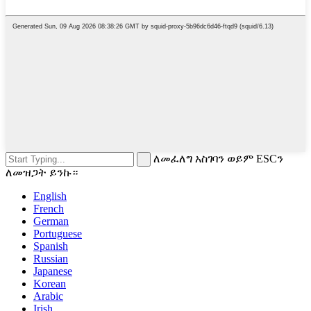
ለመፈለግ አስገባን ወይም ESCን
ለመዝጋት ይንኩ።
English
French
German
Portuguese
Spanish
Russian
Japanese
Korean
Arabic
Irish