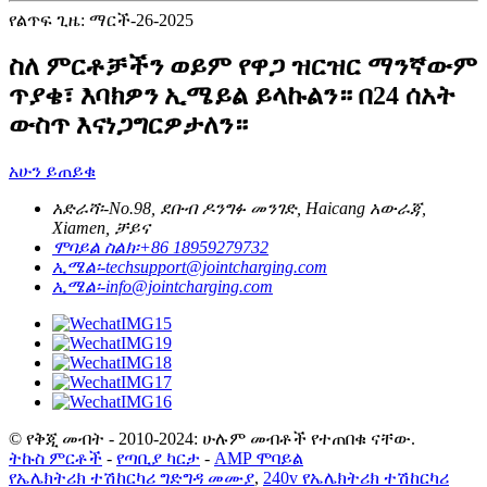
የልጥፍ ጊዜ: ማርች-26-2025
ስለ ምርቶቻችን ወይም የዋጋ ዝርዝር ማንኛውም
ጥያቄ፣ እባክዎን ኢሜይል ይላኩልን። በ24 ሰአት
ውስጥ እናነጋግርዎታለን።
አሁን ይጠይቁ
አድራሻ፡-
No.98, ደቡብ ዶንግፉ መንገድ, Haicang አውራጃ,
Xiamen, ቻይና
ሞባይል ስልክ፡
+86 18959279732
ኢሜል፡-
techsupport@jointcharging.com
ኢሜል፡-
info@jointcharging.com
© የቅጂ መብት - 2010-2024: ሁሉም መብቶች የተጠበቁ ናቸው.
ትኩስ ምርቶች
-
የጣቢያ ካርታ
-
AMP ሞባይል
የኤሌክትሪክ ተሽከርካሪ ግድግዳ መሙያ
,
240v የኤሌክትሪክ ተሽከርካሪ