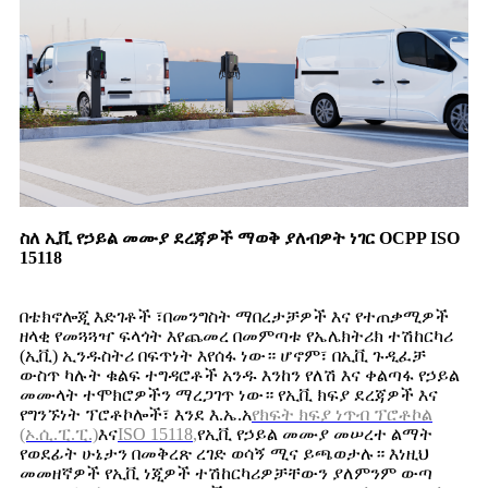
ስለ ኢቪ የኃይል መሙያ ደረጃዎች ማወቅ ያለብዎት ነገር OCPP ISO
15118
በቴክኖሎጂ እድገቶች ፣በመንግስት ማበረታቻዎች እና የተጠቃሚዎች
ዘላቂ የመጓጓዣ ፍላጎት እየጨመረ በመምጣቱ የኤሌክትሪክ ተሽከርካሪ
(ኢቪ) ኢንዱስትሪ በፍጥነት እየሰፋ ነው። ሆኖም፣ በኢቪ ጉዲፈቻ
ውስጥ ካሉት ቁልፍ ተግዳሮቶች አንዱ እንከን የለሽ እና ቀልጣፋ የኃይል
መሙላት ተሞክሮዎችን ማረጋገጥ ነው። የኢቪ ክፍያ ደረጃዎች እና
የግንኙነት ፕሮቶኮሎች፣ እንደ እ.ኤ.አ
የክፍት ክፍያ ነጥብ ፕሮቶኮል
(ኦ.ሲ.ፒ.ፒ.)
እና
ISO 15118
,
የኢቪ የኃይል መሙያ መሠረተ ልማት
የወደፊት ሁኔታን በመቅረጽ ረገድ ወሳኝ ሚና ይጫወታሉ። እነዚህ
መመዘኛዎች የኢቪ ነጂዎች ተሽከርካሪዎቻቸውን ያለምንም ውጣ