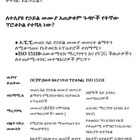
ተሞክሮ ይፈጥራል።
ለተለያዩ የኃይል መሙያ አጠቃቀም ጉዳዮች የትኛው
ፕሮቶኮል የተሻለ ነው?
● ኦ.ፒ.ፒ.
መጠነ ሰፊ የኃይል መሙያ መሠረተ ልማትን
ለሚቆጣጠሩ የኔትወርክ ኦፕሬተሮች ተስማሚ።
●
ISO 15118፡-
አውቶማቲክ ማረጋገጥን እና የV2G ችሎታዎችን
ለተጠቃሚ-ተኮር መተግበሪያዎች ምርጥ።
መያዣ
OCPP (ክፍት ክፍያ ነጥብ ፕሮቶኮል)
ISO 15118
ይጠቀሙ
መጠነ ሰፊ የኃይል መሙያ መሠረተ
በሸማች ላይ ያተኮሩ
ተስማሚ ለ
ልማትን የሚያስተዳድሩ የኔትወርክ
መተግበሪያዎች
ኦፕሬተሮች
መመሪያ (RFID፣ የሞባይል
ራስ-ሰር ማረጋገጥ (ተሰኪ እና
ማረጋገጫ
መተግበሪያዎች፣ ወዘተ.)
ክፍያ)
የተወሰነ፣ ግን እንከን የለሽ
ብልጥ ባትሪ
የሚደገፍ (በጭነት ማመጣጠን እና
የተጠቃሚ ተሞክሮን በራስ-ሰር
መሙላት
ማመቻቸት)
ባህሪያት ይደግፋል
ከፍተኛ፣ በአውታረ መረቦች ውስጥ
ከፍተኛ፣ በተለይም እንከን የለሽ