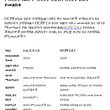
ይመልከቱ
OCPP በጊዜ ሂደት ተሻሽሏል፣ በዋና ዋና ዝመናዎች ተግባራትን እና
ደህንነትን ያሻሽላል። OCPP 1.6 እንደ ብልጥ ባትሪ መሙላት እና ጭነት
ማመጣጠን ያሉ ባህሪያትን አስተዋውቋል
OCPP 2.0.1
የተስፋፉ
ችሎታዎች በተሻሻለ ደህንነት፣ ተሰኪ እና ቻርጅ ድጋፍ እና የተሻሻሉ
ምርመራዎች።
ባህሪ
ኦ.ሲ.ፒ.ፒ 1.6
OCPP 2.0.1
የተለቀቀበት
2016
2020
ዓመት
ብልጥ ባትሪ
የሚደገፍ
በተሻሻለ ተለዋዋጭነት የተሻሻለ
መሙላት
ጭነት
መሰረታዊ ጭነት ማመጣጠን
የላቀ ጭነት አስተዳደር ችሎታዎች
ማመጣጠን
መሰረታዊ የደህንነት
የበለጠ ጠንካራ ምስጠራ እና የሳይበር
ደህንነት
እርምጃዎች
ደህንነት
ተሰኪ እና
እንከን የለሽ ማረጋገጫ ሙሉ በሙሉ
አይደገፍም።
ክፍያ
የተደገፈ
የመሣሪያ
ውስን ምርመራዎች እና
የተሻሻለ ክትትል እና የርቀት
አስተዳደር
ቁጥጥር
መቆጣጠሪያ