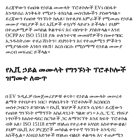
ደረጃቸውን የጠበቁ የኃይል መሙላት ፕሮቶኮሎች EVs በስፋት
እንዳይሰራ እንቅፋት የሚሆኑ ቴክኒካል መሰናክሎችን ያስወግዳል።
ደረጃውን የጠበቀ ግንኙነት ከሌለ፣ ከተለያዩ አምራቾች የሚመጡ የኃይል
መሙያ ጣቢያዎች እና ኢቪዎች ተኳሃኝ ላይሆኑ ይችላሉ፣ ይህም
በተጠቃሚዎች መካከል ቅልጥፍና እና ብስጭት ያስከትላል። እንደ
OCPP እና ISO 15118 ያሉ ሁለንተናዊ መመዘኛዎችን በመተግበር
ኢንዱስትሪው ተደራሽነትን፣ ደህንነትን እና የተጠቃሚን ምቾትን
የሚያጎለብት እንከን የለሽ፣ እርስ በርሱ የሚስማማ የኃይል መሙያ
መረብ መፍጠር ይችላል።
የኢቪ ኃይል መሙላት የግንኙነት ፕሮቶኮሎች
ዝግመተ ለውጥ
በ EV ጉዲፈቻ በመጀመሪያዎቹ ቀናት፣ የኃይል መሙላት መሠረተ
ልማት የተበታተነ ነበር፣ የባለቤትነት ፕሮቶኮሎች እርስበርስ
መስተጋብርን ይገድባሉ። የኢቪ ገበያዎች እያደጉ ሲሄዱ፣ ደረጃውን
የጠበቀ ግንኙነት የማግኘት አስፈላጊነት ግልጽ ሆነ። ኦ.ሲ.ፒ.ፒ. የክፍያ
ነጥቦችን ከአስተዳደር ስርዓቶች ጋር ለማገናኘት እንደ ክፍት ፕሮቶኮል
ብቅ አለ፣ ISO 15118 ደግሞ የበለጠ የተራቀቀ አካሄድ አስተዋውቋል፣
ይህም በኢቪ እና ቻርጀሮች መካከል ቀጥተኛ ግንኙነት እንዲኖር
አስችሏል። እነዚህ እድገቶች የበለጠ ብልህ፣ ቀልጣፋ እና ተጠቃሚን