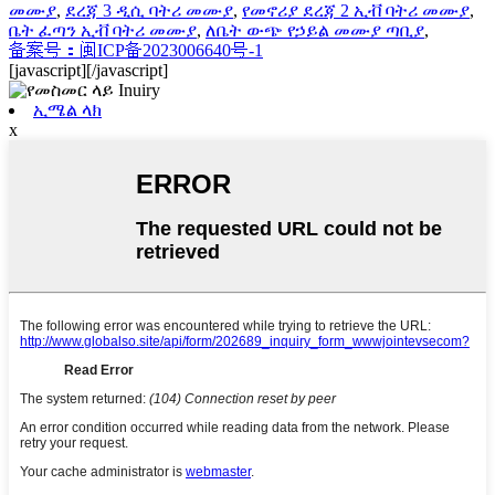
መሙያ
,
ደረጃ 3 ዲሲ ባትሪ መሙያ
,
የመኖሪያ ደረጃ 2 ኢቭ ባትሪ መሙያ
,
ቤት ፈጣን ኢቭ ባትሪ መሙያ
,
ለቤት ውጭ የኃይል መሙያ ጣቢያ
,
备案号：闽ICP备2023006640号-1
[javascript]
[/javascript]
ኢሜል ላክ
x