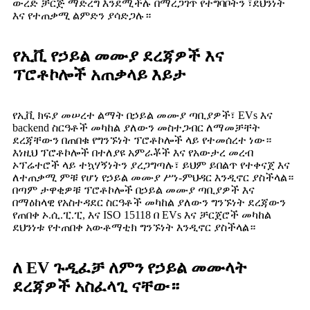
ውረድ ቻርጅ ማድረግ እንደሚችሉ በማረጋገጥ የተግባቦትን ፣ደህንነት
እና የተጠቃሚ ልምድን ያሳድጋሉ።
የኢቪ የኃይል መሙያ ደረጃዎች እና
ፕሮቶኮሎች አጠቃላይ እይታ
የኢቪ ክፍያ መሠረተ ልማት በኃይል መሙያ ጣቢያዎች፣ EVs እና
backend ስርዓቶች መካከል ያለውን መስተጋብር ለማመቻቸት
ደረጃቸውን በጠበቁ የግንኙነት ፕሮቶኮሎች ላይ የተመሰረተ ነው።
እነዚህ ፕሮቶኮሎች በተለያዩ አምራቾች እና የአውታረ መረብ
ኦፕሬተሮች ላይ ተኳሃኝነትን ያረጋግጣሉ፣ ይህም ይበልጥ የተቀናጀ እና
ለተጠቃሚ ምቹ የሆነ የኃይል መሙያ ሥነ-ምህዳር እንዲኖር ያስችላል።
በጣም ታዋቂዎቹ ፕሮቶኮሎች በኃይል መሙያ ጣቢያዎች እና
በማዕከላዊ የአስተዳደር ስርዓቶች መካከል ያለውን ግንኙነት ደረጃውን
የጠበቀ ኦ.ሲ.ፒ.ፒ, እና ISO 15118 በ EVs እና ቻርጀሮች መካከል
ደህንነቱ የተጠበቀ አውቶማቲክ ግንኙነት እንዲኖር ያስችላል።
ለ EV ጉዲፈቻ ለምን የኃይል መሙላት
ደረጃዎች አስፈላጊ ናቸው።