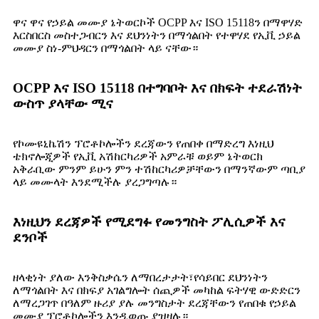
ዋና ዋና የኃይል መሙያ ኔትወርኮች OCPP እና ISO 15118ን በማዋሃድ
እርስበርስ መስተጋብርን እና ደህንነትን በማጎልበት የተዋሃደ የኢቪ ኃይል
መሙያ ስነ-ምህዳርን በማጎልበት ላይ ናቸው።
OCPP እና ISO 15118 በተግባቦት እና በክፍት ተደራሽነት
ውስጥ ያላቸው ሚና
የኮሙዩኒኬሽን ፕሮቶኮሎችን ደረጃውን የጠበቀ በማድረግ እነዚህ
ቴክኖሎጂዎች የኢቪ አሽከርካሪዎች አምራቹ ወይም ኔትወርክ
አቅራቢው ምንም ይሁን ምን ተሽከርካሪዎቻቸውን በማንኛውም ጣቢያ
ላይ መሙላት እንደሚችሉ ያረጋግጣሉ።
እነዚህን ደረጃዎች የሚደግፉ የመንግስት ፖሊሲዎች እና
ደንቦች
ዘላቂነት ያለው እንቅስቃሴን ለማበረታታት፣የሳይበር ደህንነትን
ለማጎልበት እና በክፍያ አገልግሎት ሰጪዎች መካከል ፍትሃዊ ውድድርን
ለማረጋገጥ በዓለም ዙሪያ ያሉ መንግስታት ደረጃቸውን የጠበቁ የኃይል
መሙያ ፕሮቶኮሎችን እንዲወጡ ያዝዛሉ።