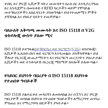
ተሰኪ እና ቻርጅ ኢቪዎች ባትሪ መሙላትን በራስ ሰር እንዲያረጋግጡ
እና እንዲጀምሩ በመፍቀድ የ RFID ካርዶችን ወይም የሞባይል
መተግበሪያዎችን አስፈላጊነት ያስወግዳል። ይህ የተጠቃሚን ምቾት
ያሻሽላል እና የክፍያ ሂደትን ያመቻቻል።
ባለሁለት አቅጣጫ መሙላት እና ISO 15118 በ V2G
ቴክኖሎጂ ውስጥ ያለው ሚና
ISO 15118 ይደግፋል
ከተሽከርካሪ ወደ ፍርግርግ (V2G)
ቴክኖሎጂ፣
ኢቪዎች ኤሌክትሪክን ወደ ፍርግርግ እንዲመልሱ ያስችላቸዋል። ይህ
ችሎታ የኢነርጂ ውጤታማነትን እና የፍርግርግ መረጋጋትን ያበረታታል፣
ኢቪዎችን ወደ ተንቀሳቃሽ የኢነርጂ ማከማቻ ክፍሎች ይለውጣል።
የሳይበር ደህንነት ባህሪያት በ ISO 15118 ደህንነቱ
የተጠበቀ ግብይቶች
ISO 15118 ያልተፈቀደ መዳረሻን ለመከላከል እና በ EVs እና ቻርጅ
ጣቢያዎች መካከል ደህንነቱ የተጠበቀ ግብይቶችን ለማረጋገጥ ጠንካራ
ምስጠራ እና የማረጋገጫ ዘዴዎችን ያካትታል።