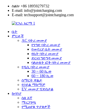
ስልክ፡ +86 18959279732
E-mail: info@jointcharging.com
E-mail: techsupport@jointcharging.com
ቤት
ምርቶች
AC ባትሪ መሙያ
የንግድ ባትሪ መሙያ
የመኖሪያ ቤት መሙያ
የቤት ባትሪ መሙያ
ድርብ ግድግዳ መሙያ
ባለሁለት ፎቅ ባትሪ መሙያ
የዲሲ ባትሪ መሙያ
30 ~ 60 ኪ.ወ
60 ~ 180 ኪ.ወ
ስማርት ዋልታ
የኃይል ማከማቻ
EV መሙያ ፔድስታል
ኩባንያ
ስለ እኛ
ማረጋገጫ
የሚጠየቁ ጥያቄዎች