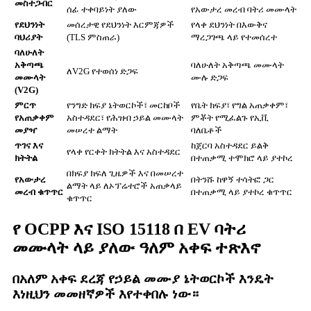
መስተጋብር
ሰፊ ተቀባይነት ያለው
የአውታረ መረብ ባትሪ መሙላት
የደህንነት
መሰረታዊ የደህንነት እርምጃዎች
የላቀ ደህንነት በእውቅና
ባህሪያት
(TLS ምስጠራ)
ማረጋገጫ ላይ የተመሰረተ
ባለሁለት
አቅጣጫ
ባለሁለት አቅጣጫ መሙላት
ለV2G የተወሰነ ድጋፍ
መሙላት
ሙሉ ድጋፍ
(V2G)
ምርጥ
የንግድ ክፍያ ኔትወርኮች፣ መርከቦች
የቤት ክፍያ፣ የግል አጠቃቀም፣
የአጠቃቀም
አስተዳደር፣ የሕዝብ ኃይል መሙላት
ምቾት የሚፈልጉ የኢቪ
መያዣ
መሠረተ ልማት
ባለቤቶች
ጥገና እና
ከጀርባ አስተዳደር ይልቅ
የላቀ የርቀት ክትትል እና አስተዳደር
ክትትል
በተጠቃሚ ተሞክሮ ላይ ያተኮረ
በክፍያ ክፍለ ጊዜዎች እና በመሠረተ
የአውታረ
በትንሹ ከዋኝ ተሳትፎ ጋር
ልማት ላይ ለኦፕሬተሮች አጠቃላይ
መረብ ቁጥጥር
በተጠቃሚ ላይ ያተኮረ ቁጥጥር
ቁጥጥር
የ OCPP እና ISO 15118 በ EV ባትሪ
መሙላት ላይ ያለው ዓለም አቀፍ ተጽእኖ
በአለም አቀፍ ደረጃ የኃይል መሙያ ኔትወርኮች እንዴት
እነዚህን መመዘኛዎች እየተቀበሉ ነው።