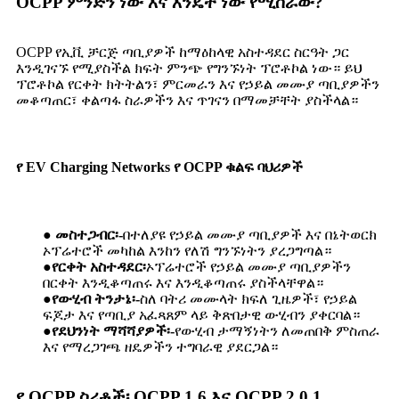
OCPP ምንድን ነው እና እንዴት ነው የሚሰራው?
OCPP የኢቪ ቻርጅ ጣቢያዎች ከማዕከላዊ አስተዳደር ስርዓት ጋር
እንዲገናኙ የሚያስችል ክፍት ምንጭ የግንኙነት ፕሮቶኮል ነው። ይህ
ፕሮቶኮል የርቀት ክትትልን፣ ምርመራን እና የኃይል መሙያ ጣቢያዎችን
መቆጣጠር፣ ቀልጣፋ ስራዎችን እና ጥገናን በማመቻቸት ያስችላል።
የ EV Charging Networks የ OCPP ቁልፍ ባህሪዎች
● መስተጋብር፡-
በተለያዩ የኃይል መሙያ ጣቢያዎች እና በኔትወርክ
ኦፕሬተሮች መካከል እንከን የለሽ ግንኙነትን ያረጋግጣል።
●
የርቀት አስተዳደር፡
ኦፕሬተሮች የኃይል መሙያ ጣቢያዎችን
በርቀት እንዲቆጣጠሩ እና እንዲቆጣጠሩ ያስችላቸዋል።
●
የውሂብ ትንታኔ፡-
ስለ ባትሪ መሙላት ክፍለ ጊዜዎች፣ የኃይል
ፍጆታ እና የጣቢያ አፈጻጸም ላይ ቅጽበታዊ ውሂብን ያቀርባል።
●
የደህንነት ማሻሻያዎች፡-
የውሂብ ታማኝነትን ለመጠበቅ ምስጠራ
እና የማረጋገጫ ዘዴዎችን ተግባራዊ ያደርጋል።
የ OCPP ስሪቶች፡ OCPP 1.6 እና OCPP 2.0.1