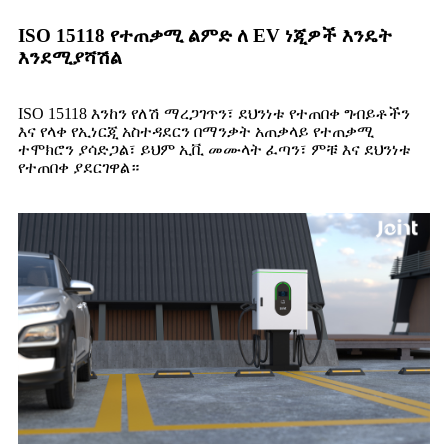
ISO 15118 የተጠቃሚ ልምድ ለ EV ነጂዎች እንዴት
እንደሚያሻሽል
ISO 15118 እንከን የለሽ ማረጋገጥን፣ ደህንነቱ የተጠበቀ ግብይቶችን
እና የላቀ የኢነርጂ አስተዳደርን በማንቃት አጠቃላይ የተጠቃሚ
ተሞክሮን ያሳድጋል፣ ይህም ኢቪ መሙላት ፈጣን፣ ምቹ እና ደህንነቱ
የተጠበቀ ያደርገዋል።