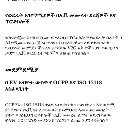
የወደፊት አዝማሚያዎች በኢቪ መሙላት ደረጃዎች እና
ፕሮቶኮሎች
ቴክኖሎጂው እየዳበረ ሲመጣ፣ የእነዚህ ፕሮቶኮሎች የወደፊት ስሪቶች በ
AI የሚመራ የኢነርጂ አስተዳደር፣ በብሎክቼይን ላይ የተመሰረቱ
የደህንነት እርምጃዎችን እና የተሻሻሉ V2G አቅሞችን ያካተቱ ሲሆን
ይህም የኢቪ ቻርጅ ኔትወርኮችን የበለጠ ያሻሽላል።
መደምደሚያ
በ EV አብዮት ውስጥ የ OCPP እና ISO 15118
አስፈላጊነት
OCPP እና ISO 15118 ቀልጣፋ፣ደህንነቱ የተጠበቀ እና ለተጠቃሚ
ምቹ የሆነ የኢቪ ባትሪ መሙላት ስነ-ምህዳር ለመፍጠር መሰረት
ናቸው። እነዚህ ፕሮቶኮሎች የኢቪ መሠረተ ልማት እያደገ ካለው
ፍላጎት ጋር የሚሄድ መሆኑን በማረጋገጥ ፈጠራን ያንቀሳቅሳሉ።