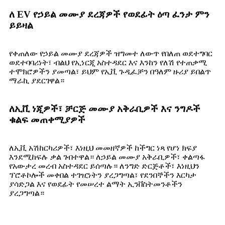
ለ EV የኃይል መሙያ ደረጃዎች የወደፊት ዕጣ ፈንታ ምን
ይይዛል
የቀጠለው የኃይል መሙያ ደረጃዎች ዝግመተ ለውጥ የበለጠ ወደተግባር ​​
ወደተባባሪነት፣ ብልህ የኢነርጂ አስተዳደር እና እንከን የለሽ የተጠቃሚ
ተሞክሮዎችን ያመጣል፣ ይህም የኢቪ ጉዲፈቻን በዓለም ዙሪያ ይበልጥ
ማራኪ ያደርገዋል።
ለኢቪ ነጂዎች፣ ቻርጅ መሙያ አቅራቢዎች እና ንግዶች
ቁልፍ መጠቀሚያዎች
ለኢቪ አሽከርካሪዎች፣ እነዚህ መመዘኛዎች ከችግር ነጻ የሆነ ክፍያ
እንደሚከፍሉ ቃል ገብተዋል። ለኃይል መሙያ አቅራቢዎች፣ ቀልጣፋ
የአውታረ መረብ አስተዳደር ይሰጣሉ። ለንግድ ድርጅቶች፣ እነዚህን
ፕሮቶኮሎች መቀበል ተገዢነትን ያረጋግጣል፣ የደንበኞችን እርካታ
ያሳድጋል እና የወደፊት የመሠረተ ልማት ኢንቨስትመንቶችን
ያረጋግጣል።