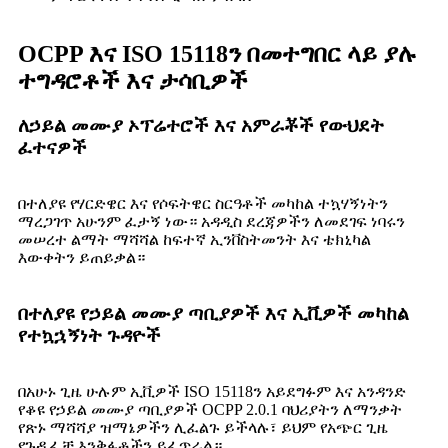
OCPP እና ISO 15118ን በመተግበር ላይ ያሉ
ተግዳሮቶች እና ታሳቢዎች
ለኃይል መሙያ ኦፕሬተሮች እና አምራቾች የውህደት
ፈተናዎች
በተለያዩ የሃርድዌር እና የሶፍትዌር ስርዓቶች መካከል ተኳሃኝነትን
ማረጋገጥ አሁንም ፈታኝ ነው። አዳዲስ ደረጃዎችን ለመደገፍ ነባሩን
መሠረተ ልማት ማሻሻል ከፍተኛ ኢንቨስትመንት እና ቴክኒካል
እውቀትን ይጠይቃል።
በተለያዩ የኃይል መሙያ ጣቢያዎች እና ኢቪዎች መካከል
የተኳኋኝነት ጉዳዮች
በአሁኑ ጊዜ ሁሉም ኢቪዎች ISO 15118ን አይደግፉም እና አንዳንድ
የቆዩ የኃይል መሙያ ጣቢያዎች OCPP 2.0.1 ባህሪያትን ለማንቃት
የጽኑ ማሻሻያ ዝማኔዎችን ሊፈልጉ ይችላሉ፣ ይህም የአጭር ጊዜ
የጉዲፈቻ እንቅፋቶችን ይፈጥራል።