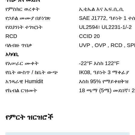
የምስክር ወረቀት
ኢቲኤል እና ኤፍ.ሲ.ሲ
የኃይል መሙያ በይነገጽ
SAE J1772, ዓይነት 1 ተ
የደህንነት ተገዢነት
UL2594፣ UL2231-1/-2
RCD
CCID 20
ባለብዙ ጥበቃ
UVP , OVP , RCD , SPD 
አካባቢ
የአሠራር ሙቀት
-22°F እስከ 122°F
የቤት ውስጥ / ከቤት ውጭ
IK08, ዓይነት 3 ማቀፊያ
አንጻራዊ Humidit
እስከ 95% የማይቀዘቅዝ
የኬብል ርዝመት
18 ጫማ (5ሜ) መደበኛ፣ 
የምርት ዝርዝሮች