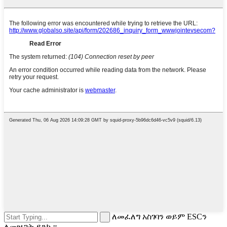
ለመፈለግ አስገባን ወይም ESCን
ለመዝጋት ይንኩ።