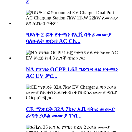
2
ዓይነት 2 ፎቅ የተጫነ የኢቪ ባትሪ መሙያ
ባለሁለት ወደብ AC Ch...
NA የንግድ OCPP 1.6J ግድግዳ ላይ የተጫነ
AC EV ቻር...
CE ማጽደቅ 32A 7kw ኢቪ ባትሪ መሙያ
ፈጣን ኃይል መሙያ ፐብ...