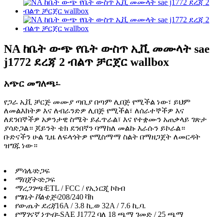
NA ከቤት ውጭ የቤት ውስጥ ኢቪ መሙላት sae
j1772 ደረጃ 2 ብልጥ ቻርጀር wallbox
አጭር መግለጫ፡-
የጋራ ኢቪ ቻርጅ መሙያ ጣቢያ በጣም ሊበጅ የሚችል ነው፣ ይህም
ለመልእክትዎ እና ለብራንድዎ ሊበጅ የሚችል፣ ለሰራተኞችዎ እና
ለደንበኞችዎ አዎንታዊ ስሜት ይፈጥራል፣ እና የተቋሙን አጠቃላይ ገጽታ
ያሳድጋል። ጆይንት ቴክ ደንበኛን ባማከለ መልኩ እራሱን ይኮራል።
ቡድናችን ሁል ጊዜ ለፍላጎትዎ የሚስማማ ስልት በማዘጋጀት ለመርዳት
ዝግጁ ነው።
ምሳሌ፡
ድጋፍ
ማበጀት፡
ድጋፍ
ማረጋገጫ፡
ETL / FCC / የኢነርጂ ኮከብ
የግቤት ቮልቴጅ፡
208/240 ቫክ
የውጤት ደረጃ
16A / 3.8 ኪ.ወ 32A / 7.6 ኪ.ባ.
የማገናኛ ነጥብ፡-
SAE J1772 ባለ 18 ጫማ ገመድ / 25 ጫማ