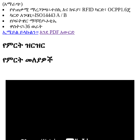
(አማራጭ)
የተጠቃሚ ማረጋገጫ፡-
ተሰኪ እና ክፍያ፣ RFID ካርድ፣ OCPP1.6ጄ
ካርድ አንባቢ፡-
ISO14443 A / B
የሶፍትዌር ማሻሻያ፡-
ኦቲኤ
ዋስትና፡-
36 ወራት
ኢሜይል ይላኩልን።
እንደ PDF አውርድ
የምርት ዝርዝር
የምርት መለያዎች