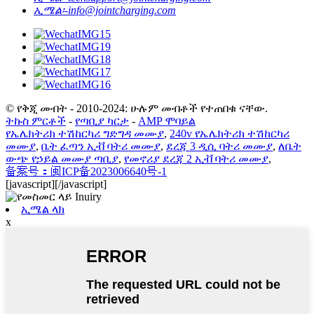
ኢሜል፡-
info@jointcharging.com
© የቅጂ መብት - 2010-2024: ሁሉም መብቶች የተጠበቁ ናቸው.
ትኩስ ምርቶች
-
የጣቢያ ካርታ
-
AMP ሞባይል
የኤሌክትሪክ ተሽከርካሪ ግድግዳ መሙያ
,
240v የኤሌክትሪክ ተሽከርካሪ
መሙያ
,
ቤት ፈጣን ኢቭ ባትሪ መሙያ
,
ደረጃ 3 ዲሲ ባትሪ መሙያ
,
ለቤት
ውጭ የኃይል መሙያ ጣቢያ
,
የመኖሪያ ደረጃ 2 ኢቭ ባትሪ መሙያ
,
备案号：闽ICP备2023006640号-1
[javascript]
[/javascript]
ኢሜል ላክ
x