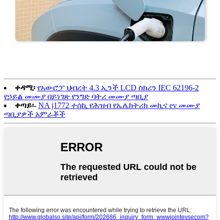
ቀዳሚ፡
የአውሮፓ ህብረት 4.3 ኢንች LCD ስክሪን IEC 62196-2
የኃይል መሙያ በይነገጽ የንግድ ባትሪ መሙያ ጣቢያ
ቀጣይ፡-
NA j1772 ተሰኪ የሕዝብ የኤሌክትሪክ መኪና ev መሙያ
ጣቢያዎች አምራቾች