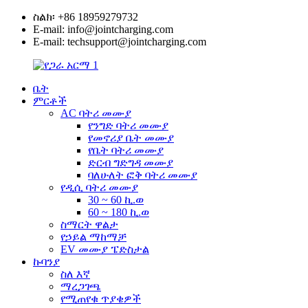
ስልክ፡ +86 18959279732
E-mail: info@jointcharging.com
E-mail: techsupport@jointcharging.com
ቤት
ምርቶች
AC ባትሪ መሙያ
የንግድ ባትሪ መሙያ
የመኖሪያ ቤት መሙያ
የቤት ባትሪ መሙያ
ድርብ ግድግዳ መሙያ
ባለሁለት ፎቅ ባትሪ መሙያ
የዲሲ ባትሪ መሙያ
30 ~ 60 ኪ.ወ
60 ~ 180 ኪ.ወ
ስማርት ዋልታ
የኃይል ማከማቻ
EV መሙያ ፔድስታል
ኩባንያ
ስለ እኛ
ማረጋገጫ
የሚጠየቁ ጥያቄዎች