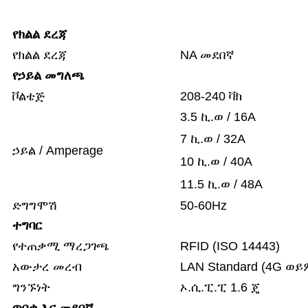
የክልል ደረጃ
የክልል ደረጃ
NA መደበኛ
የኃይል መግለጫ
ቮልቴጅ
208-240 ቫክ
3.5 ኪ.ወ / 16A
7 ኪ.ወ / 32A
ኃይል / Amperage
10 ኪ.ወ / 40A
11.5 ኪ.ወ / 48A
ድግግሞሽ
50-60Hz
ተግባር
የተጠቃሚ ማረጋገጫ
RFID (ISO 14443)
አውታረ መረብ
LAN Standard (4G ወ
ግንኙነት
ኦ.ሲ.ፒ.ፒ 1.6 ጄ
ጥበቃ እና መደበኛ