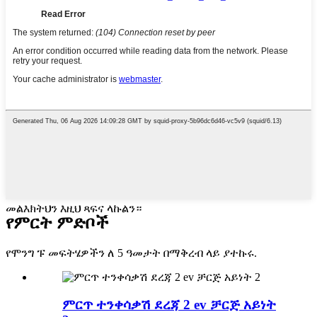
መልእክትህን እዚህ ጻፍና ላኩልን።
የምርት ምድቦች
የሞንግ ፑ መፍትሄዎችን ለ 5 ዓመታት በማቅረብ ላይ ያተኩሩ.
ምርጥ ተንቀሳቃሽ ደረጃ 2 ev ቻርጅ አይነት