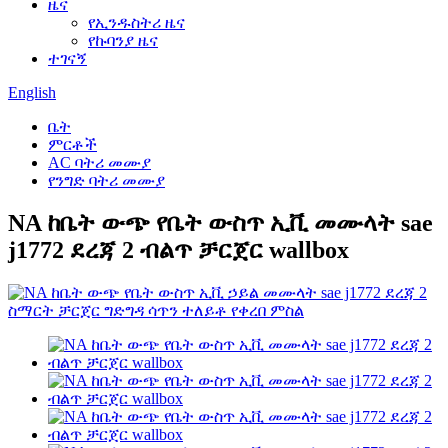
ዜና
የኢንዱስትሪ ዜና
የኩባንያ ዜና
ተገናኝ
English
ቤት
ምርቶች
AC ባትሪ መሙያ
የንግድ ባትሪ መሙያ
NA ከቤት ውጭ የቤት ውስጥ ኢቪ መሙላት sae
j1772 ደረጃ 2 ብልጥ ቻርጀር wallbox