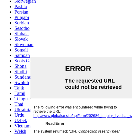
Norwegian
Pashto
Persian
Punjabi
Serbian
Sesotho
Sinhala
Slovak
Slovenian
Somali
Samoan
Scots Gaelic
Shona
Sindhi
Sundanese
Swahili
Tajik
Tamil
Telugu
Thai
Ukrainian
Urdu
Uzbek
Vietnamese
Welsh