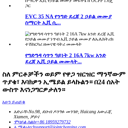
EVC 35 NA የንግድ ደረጃ 2 ኃይል መሙያ
ስማርት ኢቪ ሲ...
የግድግዳ ሳጥን ዓይነት 2 16A 7kw አንድ
ደረጃ ኢቪ ኃይል መሙላት...
ስለ ምርቶቻችን ወይም የዋጋ ዝርዝር ማንኛውም
ጥያቄ፣ እባክዎን ኢሜይል ይላኩልን። በ24 ሰአት
ውስጥ እናነጋግርዎታለን።
አሁን ይጠይቁ
አድራሻ፡-
No.98, ደቡብ ዶንግፉ መንገድ, Haicang አውራጃ,
Xiamen, ቻይና
ሞባይል ስልክ፡
+86 18959279732
ኢሜል፡-
techsupport@jointcharging.com